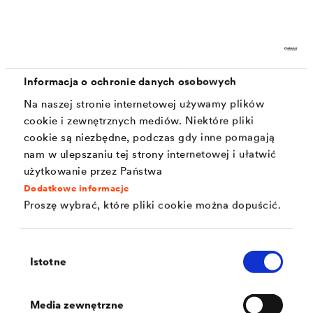
Typ uszczelnienia ma kluczowe znaczenie
Na samoprzylepnych (stosowanych na zimno) izolacjach
Informacja o ochronie danych osobowych
bitumicznych można np. bezpośrednio układać maty
Na naszej stronie internetowej używamy plików
cookie i zewnętrznych mediów. Niektóre pliki
drenażowe, ponieważ folia nośna HDPE na wierzchu
cookie są niezbędne, podczas gdy inne pomagają
warstwy bitumicznej pełni funkcję ochronną i
nam w ulepszaniu tej strony internetowej i ułatwić
poślizgową.
użytkowanie przez Państwa
Dodatkowe informacje
Proszę wybrać, które pliki cookie można dopuścić.
Z drugiej strony uszczelnienia stosowane w postaci
płynnej, takie jak np. grubościenne powłoki bitumiczne
Wybór
są wrażliwe na nacisk. W takiej sytuacji należy stosować
Istotne
zgody
maty drenażowe z warstwą poślizgową, ochronną i
rozkładającą obciążenia, ponieważ zapobiegają one
Media zewnętrzne