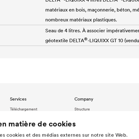
matériaux en bois, maçonnerie, béton, mé
nombreux matériaux plastiques.
Seau de 4 litres. À associer impérativeme
®
géotextile
DELTA
-LIQUIXX GT 10 (vendu
Services
Company
Téléchargement
Structure
Réferences
Innovation
en matière de cookies
International contact
Valeurs
Histoire
des cookies et des médias externes sur notre site Web.
Développement durable