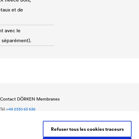
taux et de
nt avec le
 séparément).
Contact DÖRKEN Membranes
Tél :
+49 2330 63 636
Fax :
+49 2330 63 357
membranes@doerken.de
Refuser tous les cookies traceurs
Wetterstraße 58
58313 Herdecke