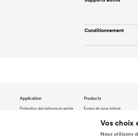
Conditionnement
Application
Products
Protection des toitures en pente
Écrans de sous-toiture
Protection des façades ventilées
Étanchéité à l'air et à la vapeur
Vos choix 
d'eau
Drainage et protection des
toitures-terrasses et toitures-
Accessoires DELTA® - adhésifs,
jardins
collage, raccordement,
Nous utilisons 
étanchéité