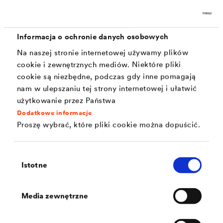
®
Zastosowanie
DELTA
-LIQUIXX
Informacja o ochronie danych osobowych
Podłoże musi być stabilne, czyste (zamiecione), suche
Na naszej stronie internetowej używamy plików
lub lekko wilgotne oraz wolne od mrozu i tłuszczu.
cookie i zewnętrznych mediów. Niektóre pliki
Montaż wykonuje się w trzech krokach:
cookie są niezbędne, podczas gdy inne pomagają
nam w ulepszaniu tej strony internetowej i ułatwić
1. Obficie pokryć powierzchnię przeznaczoną do
użytkowanie przez Państwa
®
obróbki
DELTA
-LIQUIXX przy użyciu płaskiego pędzla.
Dodatkowe informacje
2. Rozciągnąć wstępnie dołączoną do zestawu włókninę
Proszę wybrać, które pliki cookie można dopuścić.
GT10. Docisnąć i uformować włókninę na podłożu z
®
DELTA
-LIQUIXX.
Wybór
Istotne
zgody
3. Na koniec ponownie nasączyć ją w całości
preparatem
Media zewnętrzne
Jeśli materiał jeszcze nie stwardniał, można go zmyć