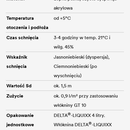
akrylowa
Temperatura
od +5°C
otoczenia i podłoża
Czas schnięcia
3-4 godziny w temp. 21°C i
wilg. 45%
Wskaźnik
Jasnoniebieski (dyspersja),
schnięcia
Ciemnoniebieski (po
wyschnięciu)
Wartość Sd
ok. 1,5 m
Zużycie
ok. 0,9 l/m² przy zastosowaniu
włókniny GT 10
®
Opakowanie
DELTA
-LIQUIXX 4 litry.
®
jednostkowe
Włóknina
DELTA
-LIQUIXX