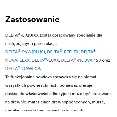
Zastosowanie
®
DELTA
-LIQUIXX został opracowany specjalnie dla
następujących paroizolacji:
®
®
®
DELTA
-PVG (PLUS)
,
DELTA
-REFLEX
,
DELTA
-
®
®
NOVAFLEXX
,
DELTA
-LUXX
,
DELTA
-NEOVAP 20
oraz
®
DELTA
-DAWI GP
.
Ta funkcjonalna powłoka sprawdza się na niemal
wszystkich powierzchniach, ponieważ oferuje
doskonałe właściwości adhezyjne i może być stosowana
na drewnie, materiałach drewnopochodnych, murze,
metalach i wielu tworzywach sztucznych.