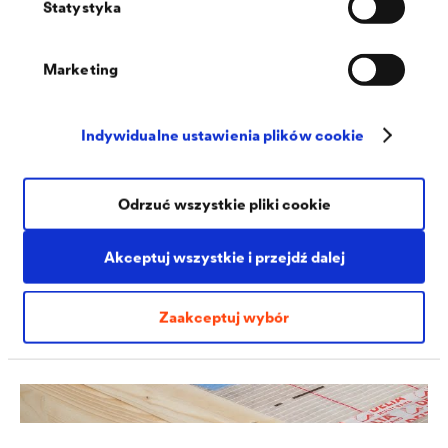
Statystyka
wodą. Ułatwia to czyszczenie narzędzi roboczych.
Marketing
Na poniższych filmach przedstawiono dwa przykłady
Indywidualne ustawienia plików cookie
zastosowań:
Odrzuć wszystkie pliki cookie
Akceptuj wszystkie i przejdź dalej
Zaakceptuj wybór