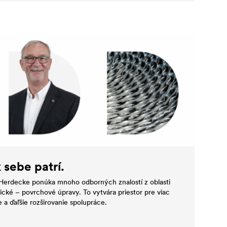
k sebe patrí.
erdecke ponúka mnoho odborných znalostí z oblasti
cké – povrchové úpravy. To vytvára priestor pre viac
 a ďaľšie rozširovanie spolupráce.