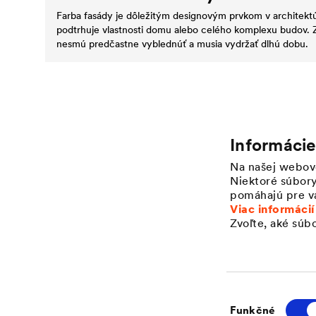
Farba fasády je dôležitým designovým prvkom v architek
podtrhuje vlastnosti domu alebo celého komplexu budov. Z
nesmú predčastne vyblednúť a musia vydržať dlhú dobu.
Informácie
Na našej webov
Aplikácie
Spoločnosť
Niektoré súbory
Ochrana šikmej strechy
Štruktúra
pomáhajú pre vá
Ochrana a dizajn fasády
Hodnoty
Viac informácií
Zvoľte, aké súb
Drenáž a ochrana plochej
Inovácie
strechy
Udržateľnosť
Hydroizolácia a drenáž
História
Výber
Funkčné