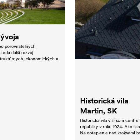
vývoja
ebo porovnateľných
teda ďaľší rozvoj
aštruktúrnych, ekonomických a
Historická vila
Martin, SK
Historická vila v širšom centr
republiky v roku 1924. Ako san
Na doteplenie nad krokvami bo