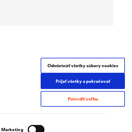
Odmietnúť všetky súbory cookies
Kontakt
Tel.
+421 2 45 94 4917
Prijať všetky a pokračovať
dorken@dorken.sk
Nádražná 28
900 28 Ivanka pri Dunaji
Potvrdiť voľbu
Slovakia
Marketing