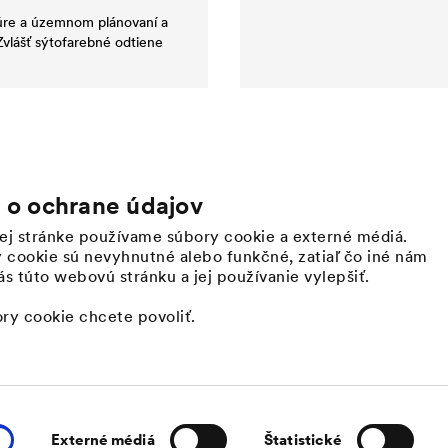
túre a územnom plánovaní a
vlášť sýtofarebné odtiene
 o ochrane údajov
ej stránke používame súbory cookie a externé médiá.
Kariéra
Novinky
 cookie sú nevyhnutné alebo funkčné, zatiaľ čo iné nám
DÖRKEN ako zamestnávateľ
Tlačové správy
s túto webovú stránku a jej používanie vylepšiť.
Top Stories
ory cookie chcete povoliť.
Externé médiá
Štatistické