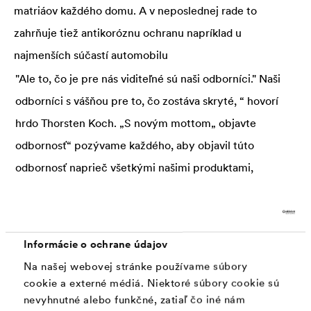
matriáov každého domu. A v neposlednej rade to
zahrňuje tiež antikoróznu ochranu napríklad u
najmenších súčastí automobilu
"Ale to, čo je pre nás viditeľné sú naši odborníci." Naši
odborníci s vášňou pre to, čo zostáva skryté, “ hovorí
hrdo Thorsten Koch. „S novým mottom„ objavte
odbornosť“ pozývame každého, aby objavil túto
odbornosť naprieč všetkými našimi produktami,
službami a všetkými komunikačnými kanálmi, bez
ohľadu na to , či sú digitálne, alebo klasické.“
Napríklad v novo vyvinutom Tiny House môžete
Informácie o ochrane údajov
vyskúšať jednotlivé oblasti kompetencií a odborných
Na našej webovej stránke používame súbory
znalostí, ktoré Dörken ponúka v oblasti fyzikálne-
cookie a externé médiá. Niektoré súbory cookie sú
nevyhnutné alebo funkčné, zatiaľ čo iné nám
membrány a chemické-náterové systémy. Tu môžete