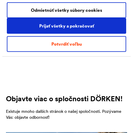
privádza na trh svoje fólie pre šikmé strechy,fasády,
Odmietnúť všetky súbory cookies
spodnú stavbu a ploché strechy pod názvom Dörken
Membranes. Značka „Dörken“ zastrešuje celú
Prijať všetky a pokračovať
skupinu spoločností.
Potvrdiť voľbu
Daľšie informácie nájdete v tlačovej správe.
Objavte viac o spločnosti DÖRKEN!
Existuje mnoho dalších stránok o našej spoločnosti. Pozývame
Vás: objavte odbornosť!