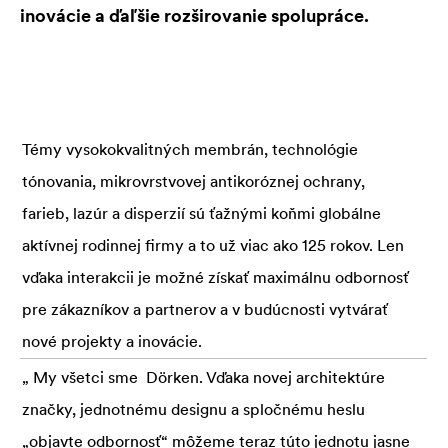
inovácie a ďaľšie rozširovanie spolupráce.
Témy vysokokvalitných membrán, technológie
tónovania, mikrovrstvovej antikoróznej ochrany,
farieb, lazúr a disperzií sú ťažnými koňmi globálne
aktívnej rodinnej firmy a to už viac ako 125 rokov. Len
vďaka interakcii je možné získať maximálnu odbornosť
pre zákazníkov a partnerov a v budúcnosti vytvárať
nové projekty a inovácie.
„ My všetci sme Dörken. Vďaka novej architektúre
značky, jednotnému designu a spločnému heslu
„objavte odbornosť“ môžeme teraz túto jednotu jasne