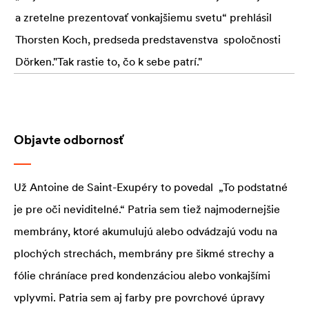
a zretelne prezentovať vonkajšiemu svetu“ prehlásil
Thorsten Koch, predseda predstavenstva spoločnosti
Dörken."Tak rastie to, čo k sebe patrí."
Objavte odbornosť
Už Antoine de Saint-Exupéry to povedal „To podstatné
je pre oči neviditelné.“ Patria sem tiež najmodernejšie
membrány, ktoré akumulujú alebo odvádzajú vodu na
plochých strechách, membrány pre šikmé strechy a
fólie chráníace pred kondenzáciou alebo vonkajšími
vplyvmi. Patria sem aj farby pre povrchové úpravy