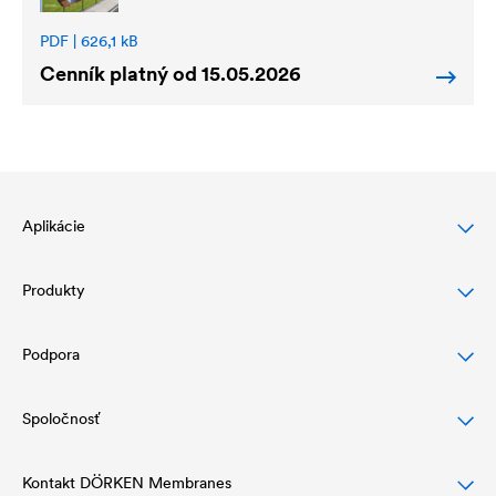
PDF | 626,1 kB
Cenník platný od 15.05.2026
Aplikácie
Produkty
Ochrana šikmej strechy
Ochrana a dizajn fasády
Podpora
Podstrešné fólie
Drenáž a ochrana plochej strechy
Vzduchotesné vrstvy a parozábrany
Spoločnosť
Na stiahnutie
Hydroizolácia a drenáž
Tesniaci program a strešné doplnky
Referencie
Kontakt DÖRKEN Membranes
Štruktúra