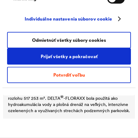
Individuálne nastavenia súborov cookie
Odmietnúť všetky súbory cookies
Prijať všetky a pokračovať
®
DELTA
Potvrdiť voľbu
ParkOran Residences
Ankara, TR
Sídlisko ParkOran s parkovou zeleňou v Ankare má celkovú
®
rozlohu 517 253 m².
DELTA
-FLORAXX bola použitá ako
hydroakumulácia vody a plošná drenáž na veľkých, intenzívne
ozelenených a využívaných strechách podzemných parkovísk.