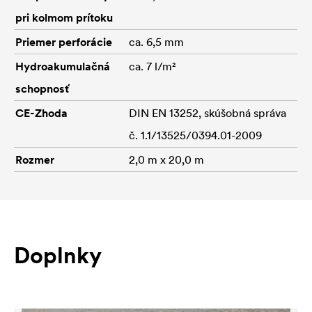
pri kolmom prítoku
Priemer perforácie
ca. 6,5 mm
Hydroakumulačná
ca. 7 l/m²
schopnosť
CE-Zhoda
DIN EN 13252, skúšobná správa
č. 1.1/13525/0394.01-2009
Rozmer
2,0 m x 20,0 m
Doplnky