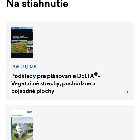
Na stiahnutie
PDF | 11,1 MB
®
Podklady pre plánovanie
DELTA
-
Vegetačné strechy, pochôdzne a
pojazdné plochy