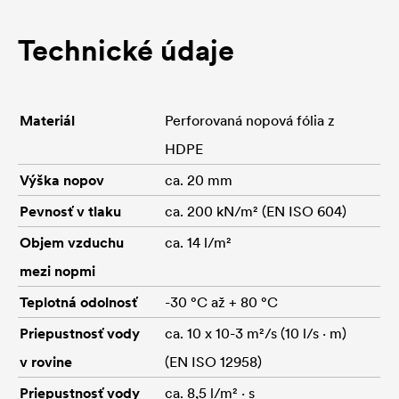
Technické údaje
Materiál
Perforovaná nopová fólia z
HDPE
Výška nopov
ca. 20 mm
Pevnosť v tlaku
ca. 200 kN/m² (EN ISO 604)
Objem vzduchu
ca. 14 l/m²
mezi nopmi
Teplotná odolnosť
-30 °C až + 80 °C
Priepustnosť vody
ca. 10 x 10-3 m²/s (10 l/s · m)
v rovine
(EN ISO 12958)
Priepustnosť vody
ca. 8,5 l/m² · s