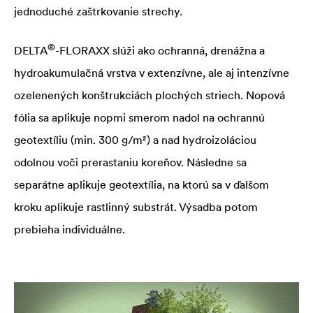
jednoduché zaštrkovanie strechy.
®
DELTA
-FLORAXX slúži ako ochranná, drenážna a
hydroakumulačná vrstva v extenzívne, ale aj intenzívne
ozelenených konštrukciách plochých striech. Nopová
fólia sa aplikuje nopmi smerom nadol na ochrannú
geotextíliu (min. 300 g/m²) a nad hydroizoláciou
odolnou voči prerastaniu koreňov. Následne sa
separátne aplikuje geotextília, na ktorú sa v ďalšom
kroku aplikuje rastlinný substrát. Výsadba potom
prebieha individuálne.