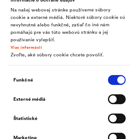
Na našej webovej stránke používame súbory
cookie a externé médiá. Niektoré súbory cookie sú
nevyhnutné alebo funkčné, zatiaľ čo iné nám
pomáhajú pre vás túto webovú stránku a jej
používanie vylepšiť.
Viac informácií
Zvoľte, aké súbory cookie chcete povoliť.
®
DELTA
Bilgili Holding's BodrumBodrum
Výber
Bodrum, TR
Funkčné
súhlasu
BodrumBodrum je jedinečný projekt v tureckom Egejskom
mori s autentickou architektúrou odrážajúc prírodnú krásu
®
krajiny.
DELTA
-FLORAXX bol použitý na intenzívne
Externé médiá
ozelenené ploché strechy viliek.
Štatistické
Marketing