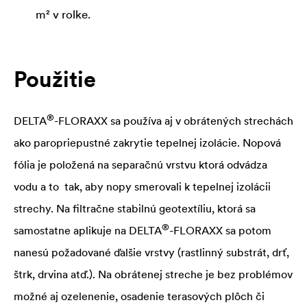
m² v rolke.
Použitie
®
DELTA
-FLORAXX sa používa aj v obrátených strechách
ako paropriepustné zakrytie tepelnej izolácie. Nopová
fólia je položená na separačnú vrstvu ktorá odvádza
vodu a to tak, aby nopy smerovali k tepelnej izolácii
strechy. Na filtračne stabilnú geotextíliu, ktorá sa
®
samostatne aplikuje na
DELTA
-FLORAXX sa potom
nanesú požadované ďalšie vrstvy (rastlinný substrát, drť,
štrk, drvina atď.). Na obrátenej streche je bez problémov
možné aj ozelenenie, osadenie terasových plôch či