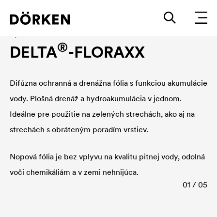
Hydroakumulačná fólia
®
DELTA
-FLORAXX
Difúzna ochranná a drenážna fólia s funkciou akumulácie
vody. Plošná drenáž a hydroakumulácia v jednom.
Ideálne pre použitie na zelených strechách, ako aj na
strechách s obráteným poradím vrstiev.
Nopová fólia je bez vplyvu na kvalitu pitnej vody, odolná
voči chemikáliám a v zemi nehnijúca.
01 / 05