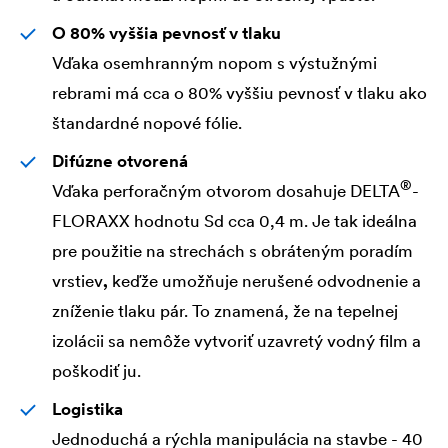
O 80% vyššia pevnosť v tlaku
Vďaka osemhranným nopom s výstužnými
rebrami má cca o 80% vyššiu pevnosť v tlaku ako
štandardné nopové fólie.
Difúzne otvorená
®
Vďaka perforačným otvorom dosahuje
DELTA
-
FLORAXX hodnotu Sd cca 0,4 m. Je tak ideálna
pre použitie na strechách s obráteným poradím
vrstiev
,
keďže umožňuje nerušené odvodnenie a
zníženie tlaku pár. To znamená, že na tepelnej
izolácii sa nemôže vytvoriť uzavretý vodný film a
poškodiť ju.
Logistika
Jednoduchá a rýchla manipulácia na stavbe - 40