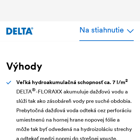
Na stiahnutie
Výhody
2
Veľká hydroakumulačná schopnosť ca. 7 l/m
®
DELTA
-FLORAXX akumuluje dažďovú vodu a
slúži tak ako zásobáreň vody pre suché obdobia.
Prebytočná dažďová voda odteká cez perforáciu
umiestnenú na hornej hrane nopovej fólie a
môže tak byť odvedená na hydroizoláciu strechy
a odtekať medzi nopmi do strešnej vpuste.