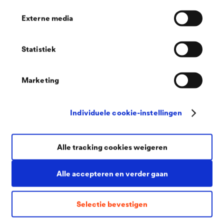
Externe media
Statistiek
®
DELTA
Bilgili Holding's BodrumBodrum
Marketing
Bodrum, TR
BodrumBodrum is een uniek bouwproject aan de Turkse
Individuele cookie-instellingen
Egeïsche Zee met een authentieke architectuur die de
natuurlijke schoonheid van het landschap weerspiegelt. Op de
®
intensieve groendaken van de villa’s werd
DELTA
-FLORAXX
aangebracht.
Alle tracking cookies weigeren
Alle accepteren en verder gaan
Selectie bevestigen