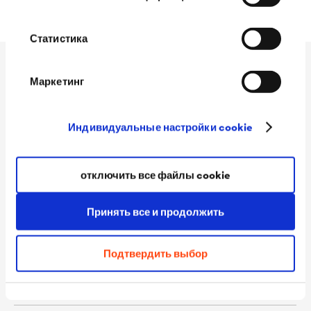
Статистика
Технические данные
Маркетинг
Индивидуальные настройки cookie
Материал
Полиэтилен высокой
плотности HDPE. Материал
отключить все файлы cookie
является безопасным для
окружающей среды, стойким
Принять все и продолжить
к воздействию бактерий,
щелочи и химическим
Подтвердить выбор
веществам, не подвержен
гниению.