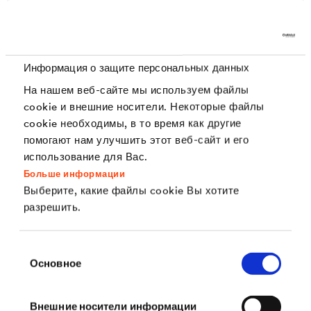
Информация о защите персональных данных
На нашем веб-сайте мы используем файлы
cookie и внешние носители. Некоторые файлы
cookie необходимы, в то время как другие
помогают нам улучшить этот веб-сайт и его
использование для Вас.
Больше информации
Выберите, какие файлы cookie Вы хотите
®
DELTA
разрешить.
Резиденция «Парк Оран»
Анкара, Турция
Выбор
Парковая зона из высаженных зеленых насаждений в
Основное
резиденции ParkOran охватывает в общей сложности 517
согласия
253 кв.м. Комплекс состоит из двенадцати 32-этажных
высотных зданий и пяти 7-этажных зданий.
Внешние носители информации