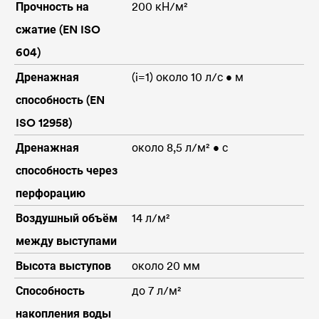
Прочность на
200 кН/м²
сжатие (EN ISO
604)
Дренажная
(i=1) около 10 л/с • м
способность (EN
ISO 12958)
Дренажная
около 8,5 л/м² • с
способность через
перфорацию
Воздушный объём
14 л/м²
между выступами
Высота выступов
около 20 мм
Способность
до 7 л/м²
накопления воды