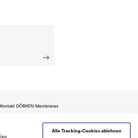
Kontakt DÖRKEN Membranes
Tel:
+41 61 706 93 30
Fax:
+41 61 706 93 35
Alle Tracking-Cookies ablehnen
doerken@doerken.ch
ies