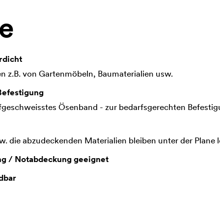
le
rdicht
n z.B. von Gartenmöbeln, Baumaterialien usw.
Befestigung
fgeschweisstes Ösenband - zur bedarfsgerechten Befestigu
. die abzudeckenden Materialien bleiben unter der Plane l
ng / Notabdeckung geeignet
dbar