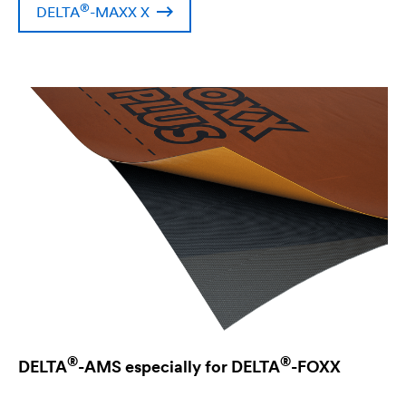
®
DELTA
-MAXX X
®
®
DELTA
-AMS especially for
DELTA
-FOXX