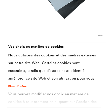
®
®
DELTA
-AMS especially for
DELTA
-XX
PLUS
®
The functional layer of
DELTA
-XX
PLUS
is water-
Vos choix en matière de cookies
repellent and breathable at the same time. Due to the
Nous utilisons des cookies et des médias externes
higher fiber density, the webs have optimized strength
sur notre site Web. Certains cookies sont
and, thanks to special dark pigments, improved UV
essentiels, tandis que d'autres nous aident à
protection.
améliorer ce site Web et son utilisation pour vous.
Plus d'infos
Vous pouvez modifier vos choix en matière de
cookies à tout moment en cliquant sur Gestion des