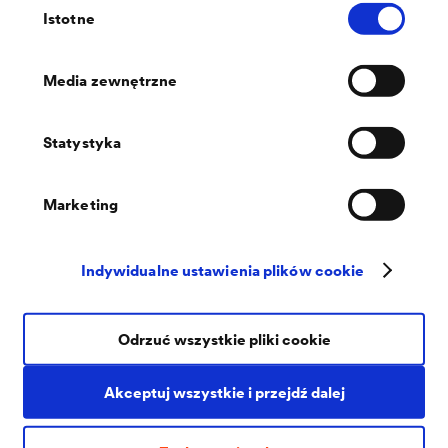
Istotne
woda deszczowa może być bardzo szybko
zgody
odprowadzona.
Media zewnętrzne
®
DELTA
-FOXX (PLUS)
Statystyka
Marketing
Indywidualne ustawienia plików cookie
Odrzuć wszystkie pliki cookie
Akceptuj wszystkie i przejdź dalej