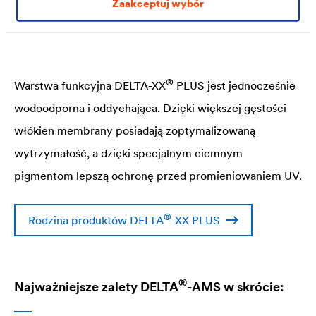
Zaakceptuj wybór
®
®
DELTA
-AMS dla membran
DELTA
-XX PLUS
®
Warstwa funkcyjna
DELTA
-XX
PLUS jest jednocześnie
wodoodporna i oddychająca. Dzięki większej gęstości
włókien membrany posiadają zoptymalizowaną
wytrzymałość, a dzięki specjalnym ciemnym
pigmentom lepszą ochronę przed promieniowaniem UV.
®
Rodzina produktów
DELTA
-XX PLUS
®
Najważniejsze zalety
DELTA
-AMS w skrócie: