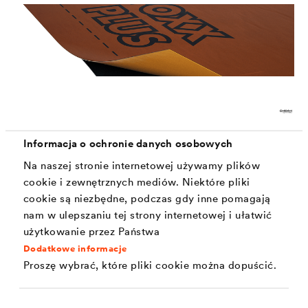
Informacja o ochronie danych osobowych
Na naszej stronie internetowej używamy plików
cookie i zewnętrznych mediów. Niektóre pliki
cookie są niezbędne, podczas gdy inne pomagają
®
®
nam w ulepszaniu tej strony internetowej i ułatwić
DELTA
-AMS dla membran
DELTA
-FOXX
użytkowanie przez Państwa
Dodatkowe informacje
®
Wysoce odporna powłoka akrylowa
DELTA
-FOXX jest
Proszę wybrać, które pliki cookie można dopuścić.
jednocześnie wodoodporna i oddychająca. Dzięki
efektowi lotosu krople spływają szczególnie dobrze, a
Wybór