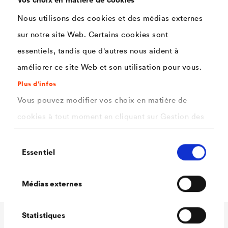
Très bon pouvoir couvrant, classe d'opacité 1
Nous utilisons des cookies et des médias externes
(selon de la teinte)
sur notre site Web. Certains cookies sont
essentiels, tandis que d'autres nous aident à
Résistance aux frottements selon la norme DIN
EN 13300
améliorer ce site Web et son utilisation pour vous.
Plus d'infos
Résistance à l'abrasion humide : classe 2
Vous pouvez modifier vos choix en matière de
Comble ou égalise les joints de papier ingrain
cookies à tout moment en cliquant sur Gestion des
Perméable à la diffusion
cookies. Vous trouverez de plus amples
Sélection
Faible émission, sans solvants ni plastifiants
informations dans notre
politique de confidentialité
Essentiel
du
Hautes performances au mètre carré
.
consentement
ici
Sélectionnez les cookies que vous souhaitez
Médias externes
autoriser.
Statistiques