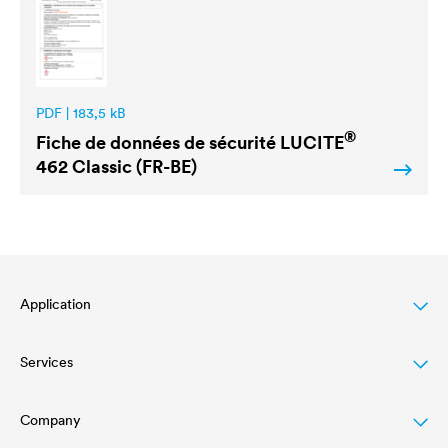
PDF | 183,5 kB
®
Fiche de données de sécurité
LUCITE
462 Classic (FR-BE)
Application
Services
Wood varnish
Agriculture
Company
Téléchargements