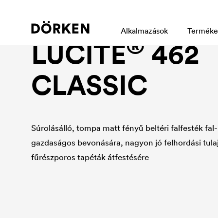
Interior wall paint
Alkalmazások
Terméke
®
LUCITE
462
CLASSIC
Súrolásálló, tompa matt fényű beltéri falfesték fa
gazdaságos bevonására, nagyon jó felhordási tulaj
fűrészporos tapéták átfestésére