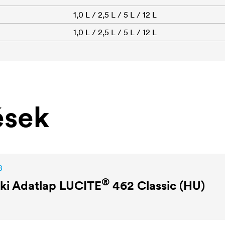
1,0 L / 2,5 L / 5 L / 12 L
1,0 L / 2,5 L / 5 L / 12 L
ések
B
®
ki Adatlap
LUCITE
462 Classic (HU)