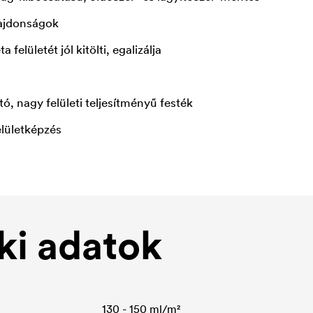
lajdonságok
 felületét jól kitölti, egalizálja
ó, nagy felületi teljesítményű festék
lületképzés
i adatok
130 - 150 ml/m²