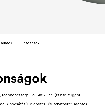
 adatok
Letöltések
onságok
fedőképesség: 1 .o. 6m²/l-nél (színtől függő)
ag-kibocsátású, oldószer- és lágyítószer-mentes