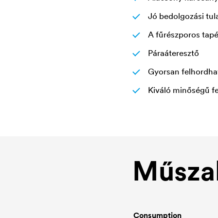
Jó bedolgozási tu
A fűrészporos tapéta
Páraáteresztő
Gyorsan felhordhat
Kiváló minőségű fe
Műszak
Consumption