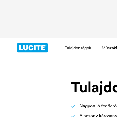
Tulajdonságok
Műszaki
Tulajd
Nagyon jó fedőerő, 
Alacsony károsany