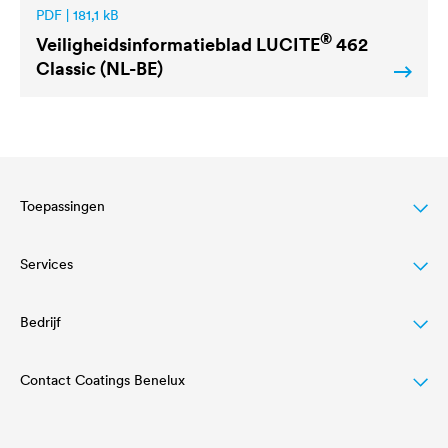
PDF | 181,1 kB
®
Veiligheidsinformatieblad
LUCITE
462
Classic (NL-BE)
Toepassingen
Services
Wood varnish
Agriculture
Bedrijf
Downloadcenter
Automotive
Referenties
Contact Coatings Benelux
Bedrijfsstructuur & management
Rail industry
Academy
Innovation
Tel.
+32 11 822 823