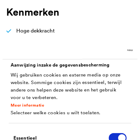
Kenmerken
Hoge dekkracht
Emissiearm, oplosmiddel- en weekmakervrij
Goede verwerkingseigenschappen
Aanwijzing inzake de gegevensbescherming
Licht vullend, egaliseert Raufaserbehang
Wij gebruiken cookies en externe media op onze
Emissiearm, zonder oplosmiddelen en
website. Sommige cookies zijn essentieel, terwijl
weekmakers
andere ons helpen deze website en het gebruik
voor u te verbeteren.
Licht vullend, egaliseert Raufaserbehang
Meer informatie
Hoogwaardige oppervlakteafwerking
Selecteer welke cookies u wilt toelaten.
Waterdampdoorlatend
Toestemmingsselectie
Hoog rendement in m²
Essentieel