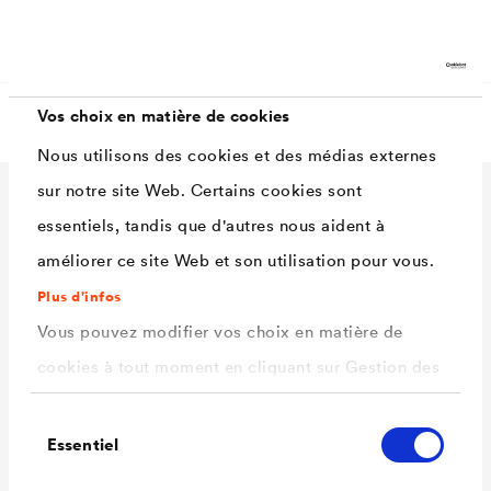
Aperçu
Vos choix en matière de cookies
Nous utilisons des cookies et des médias externes
sur notre site Web. Certains cookies sont
Application
essentiels, tandis que d'autres nous aident à
améliorer ce site Web et son utilisation pour vous.
Services
Wood varnish
Plus d'infos
Vous pouvez modifier vos choix en matière de
Agriculture
Company
Téléchargements
cookies à tout moment en cliquant sur Gestion des
Automotive
cookies. Vous trouverez de plus amples
References
Contact Coatings
Structure de l'entreprise
Sélection
informations dans notre
politique de confidentialité
Essentiel
du
Rail industry
Academy
Innovation
Tel.
+49 2330 63 243
.
consentement
ici