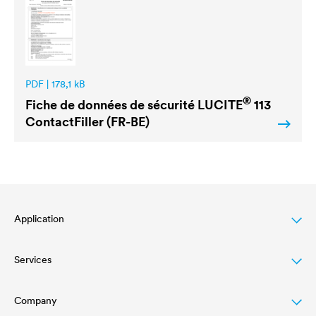
PDF | 178,1 kB
®
Fiche de données de sécurité
LUCITE
113
ContactFiller (FR-BE)
Application
Services
Wood varnish
Agriculture
Company
Téléchargements