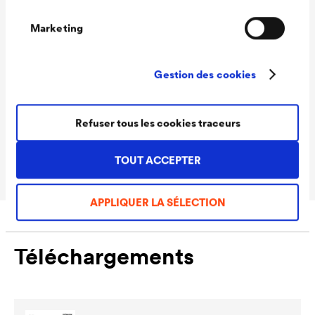
Données techniques
Marketing
Gestion des cookies
Rendement
100 - 120 ml/m²
Teintes
Blanc
Refuser tous les cookies traceurs
Conditionnements
1,0 L / 2,5 L
Ready
TOUT ACCEPTER
APPLIQUER LA SÉLECTION
Téléchargements