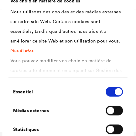
Vos choix en matière de cookies
Nous utilisons des cookies et des médias externes
sur notre site Web. Certains cookies sont
Caractéristiques
essentiels, tandis que d'autres nous aident à
améliorer ce site Web et son utilisation pour vous.
Très bon pouvoir garnissant et couvrant
Plus d'infos
Vous pouvez modifier vos choix en matière de
Application aisée
cookies à tout moment en cliquant sur Gestion des
Facile à poncer
cookies. Vous trouverez de plus amples
Sélection
Grande stabilité et très bonne résistance
informations dans notre
politique de confidentialité
Essentiel
du
Aspect mat
.
consentement
ici
Faible odeur
Sélectionnez les cookies que vous souhaitez
Médias externes
autoriser.
Statistiques