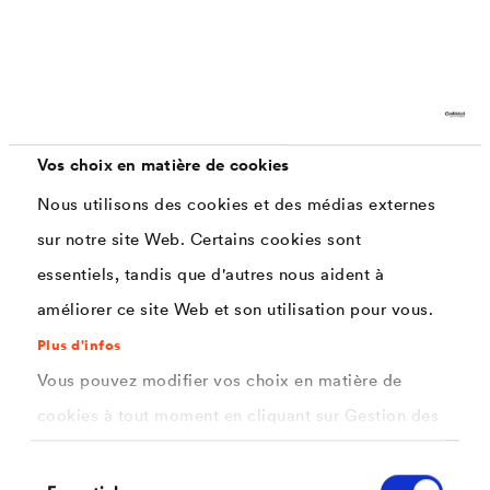
Caractéristiques
En phase aqueuse, respectueuse de
Vos choix en matière de cookies
l'environnement
Nous utilisons des cookies et des médias externes
Imperméable à la pluie et microporeuse
sur notre site Web. Certains cookies sont
Très bonne propriété d'adhérence
essentiels, tandis que d'autres nous aident à
Résistance aux alcalis et aux moisissures
améliorer ce site Web et son utilisation pour vous.
Résistance aux intempéries, à la pluie et aux UV
Plus d'infos
Vous pouvez modifier vos choix en matière de
La propagation des mousses est
considéralement réduite
cookies à tout moment en cliquant sur Gestion des
cookies. Vous trouverez de plus amples
Utilisation uniquement en extérieur
Sélection
informations dans notre
politique de confidentialité