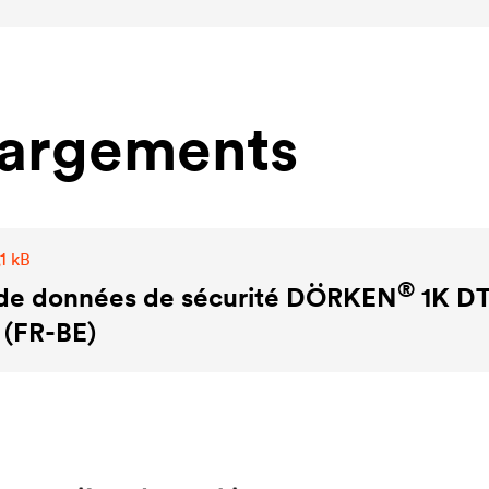
hargements
1 kB
®
 de données de sécurité DÖRKEN
1K D
 (FR-BE)