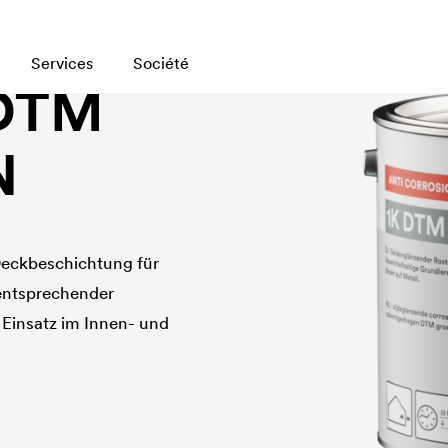
Services
Société
DTM
N
eckbeschichtung für
 entsprechender
 Einsatz im Innen- und