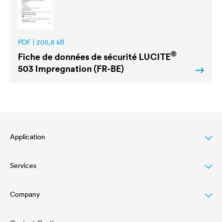
PDF | 205,8 kB
®
Fiche de données de sécurité
LUCITE
503 Impregnation (FR-BE)
Application
Services
Wood varnish
Agriculture
Company
Téléchargements
Automotive