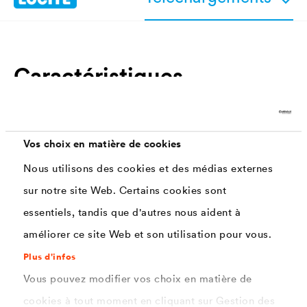
Caractéristiques
Protection contre les champignons, le
bleuissement, les algues et les moisissures
Vos choix en matière de cookies
Fort pouvoir de pénétration
Nous utilisons des cookies et des médias externes
Non filmogène
sur notre site Web. Certains cookies sont
essentiels, tandis que d'autres nous aident à
Protection à long terme
améliorer ce site Web et son utilisation pour vous.
Nourrit, stabilise, consolide et prépare le support
Plus d'infos
en vue de l’application d’une finition de type
Vous pouvez modifier vos choix en matière de
lasure ou peinture
cookies à tout moment en cliquant sur Gestion des