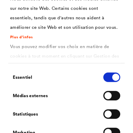
sur notre site Web. Certains cookies sont
®
Découvrez
DELTA
-EXXTREM
essentiels, tandis que d'autres nous aident à
améliorer ce site Web et son utilisation pour vous.
Plus d'infos
Vous pouvez modifier vos choix en matière de
cookies à tout moment en cliquant sur Gestion des
Découvrez d'autres solutions pour
cookies. Vous trouverez de plus amples
façades !
Sélection
informations dans notre
politique de confidentialité
Essentiel
du
®
Découvrez toutes les solutions de façade
DELTA
que nous
.
consentement
ici
proposons.
Sélectionnez les cookies que vous souhaitez
Médias externes
autoriser.
Statistiques
Marketing