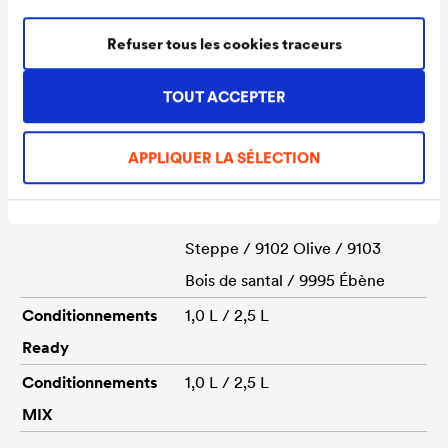
2335 Pin / 3180 Rouge suédois
Refuser tous les cookies traceurs
/ 5449 Bleu / 6486 Vert sapin /
6570 Chêne clair / 7360 Gris
TOUT ACCEPTER
alpin / 7365 Gris volcan / 7380
Gris quartz / 8170 Noyer clair /
APPLIQUER LA SÉLECTION
8270 Noyer foncé / 8320 Teck
/ 8450 Palissandre / 9101
Steppe / 9102 Olive / 9103
Bois de santal / 9995 Ébène
Conditionnements
1,0 L / 2,5 L
Ready
Conditionnements
1,0 L / 2,5 L
MIX