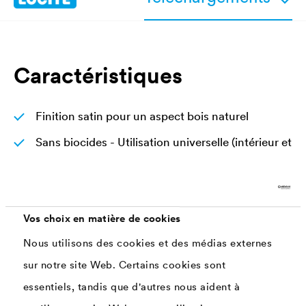
Caractéristiques
Finition satin pour un aspect bois naturel
Sans biocides - Utilisation universelle (intérieur et
extérieur)
Sans reprise
Système 3 en 1 : couche de fond, intermédiaire et
Vos choix en matière de cookies
de finition
Nous utilisons des cookies et des médias externes
Conforme à la norme DIN EN 71 "Sécurité des
sur notre site Web. Certains cookies sont
jouets", partie 3 : migration de certains éléments
essentiels, tandis que d'autres nous aident à