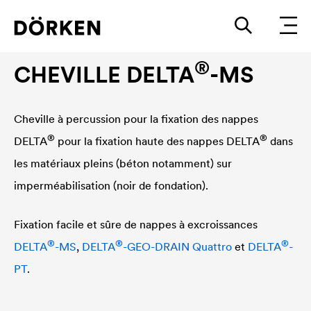
Accessoire de fixation et finition
®
CHEVILLE
DELTA
-MS
Cheville à percussion pour la fixation des nappes
®
®
DELTA
pour la fixation haute des nappes
DELTA
dans
les matériaux pleins (béton notamment) sur
imperméabilisation (noir de fondation).
Fixation facile et sûre de nappes à excroissances
®
®
®
DELTA
-MS
,
DELTA
-GEO-DRAIN Quattro
et
DELTA
-
PT
.