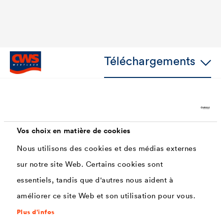
Téléchargements
Caractéristiques
Vos choix en matière de cookies
Très robuste, haute résistance à l'usure
Nous utilisons des cookies et des médias externes
sur notre site Web. Certains cookies sont
Résistant à la sueur des mains et très bonne
essentiels, tandis que d'autres nous aident à
résistance chimique
améliorer ce site Web et son utilisation pour vous.
Peut être désinfecté, dès lors applicable dans des
Plus d'infos
espaces médicaux