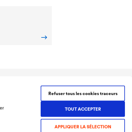
Contact DÖRKEN Membranes
Refuser tous les cookies traceurs
Tel.
+32 2 466 02 75
membranes@doerken.be
er
Brusselsesteenweg 526 /10
TOUT ACCEPTER
1731 Zellik (Asse)
Belgique
APPLIQUER LA SÉLECTION