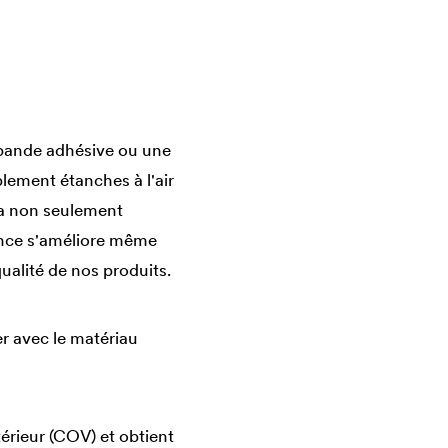
e bande adhésive ou une
lement étanches à l'air
a non seulement
ence s'améliore même
ualité de nos produits.
er avec le matériau
térieur (COV) et obtient