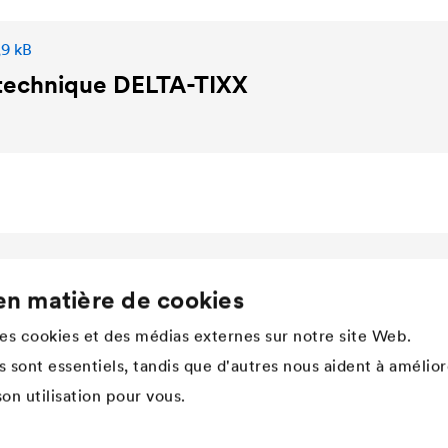
,9 kB
 technique
DELTA
-TIXX
Services
Entreprise
en matière de cookies
Téléchargements
Structure de l'entreprise
des cookies et des médias externes sur notre site Web.
References
Innovation, recherche &
développement
 sont essentiels, tandis que d'autres nous aident à amélior
Contact international - DÖRKEN
Membranes
Culture d'entreprise, valeurs &
on utilisation pour vous.
esprit d'équipe
Histoire