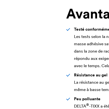
Avant
Testé conformémen
Les tests selon la
masse adhésive sat
dans la zone de r
répondu aux exige
avec le temps. Cela
Résistance au gel
La résistance au g
même à basse tem
Peu polluante
®
DELTA
-TIXX a été