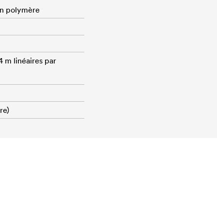
on polymère
4 m linéaires par
re)