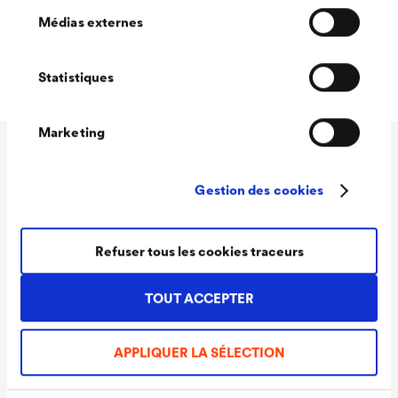
Faible d’odeur
Sélectionnez les cookies que vous souhaitez
Médias externes
Bon temps ouvert
autoriser.
Statistiques
Marketing
Données techniques
Gestion des cookies
Rendement
90 - 110 ml/m²
Refuser tous les cookies traceurs
Teintes
Blanc
TOUT ACCEPTER
Conditionnements
1,0 L / 2,5 L
Ready
APPLIQUER LA SÉLECTION
Conditionnements
1,0 L / 2,5 L
MIX