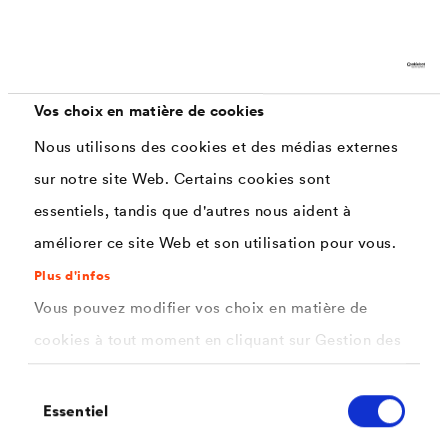
Caractéristiques
Vos choix en matière de cookies
Peinture conforme aux directives COV
Nous utilisons des cookies et des médias externes
Application facile
sur notre site Web. Certains cookies sont
essentiels, tandis que d'autres nous aident à
Haute teneur en matières solides
améliorer ce site Web et son utilisation pour vous.
Etalement garnissant, lisse
Plus d'infos
Degré élevé de blancheur (Satilux Titan
Vous pouvez modifier vos choix en matière de
Weisslack)
cookies à tout moment en cliquant sur Gestion des
Haut pouvoir couvrant avec bonne couverture
cookies. Vous trouverez de plus amples
des arêtes
Sélection
informations dans notre
politique de confidentialité
Essentiel
du
Haute résistance aux intempéries
.
consentement
ici