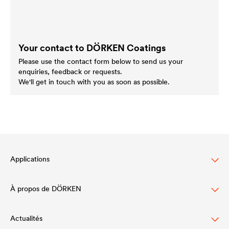
Your contact to DÖRKEN Coatings
Please use the contact form below to send us your
enquiries, feedback or requests.
We'll get in touch with you as soon as possible.
Applications
À propos de DÖRKEN
Protection des toitures en pente
Protection et conception des façades
Actualités
Structure de l'entreprise