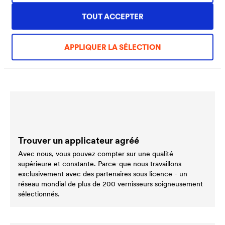
Metal components are used in a wide range of applications
for stabilising, securing or reinforcing. Corrosion protection
TOUT ACCEPTER
plays an important role wherever these metal constructions
come into contact with moisture or are exposed to the
weather.
APPLIQUER LA SÉLECTION
Trouver un applicateur agréé
Avec nous, vous pouvez compter sur une qualité
supérieure et constante. Parce-que nous travaillons
exclusivement avec des partenaires sous licence - un
réseau mondial de plus de 200 vernisseurs soigneusement
sélectionnés.