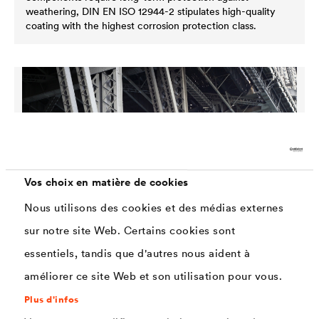
weathering, DIN EN ISO 12944-2 stipulates high-quality
coating with the highest corrosion protection class.
Vos choix en matière de cookies
Nous utilisons des cookies et des médias externes
sur notre site Web. Certains cookies sont
essentiels, tandis que d'autres nous aident à
Bridges
améliorer ce site Web et son utilisation pour vous.
Today, steel and reinforced concrete bridges have to
Plus d'infos
withstand extreme loads: they are exposed to constantly