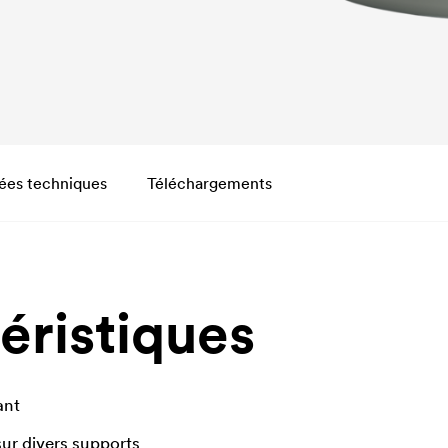
ées techniques
Téléchargements
éristiques
ant
ur divers supports