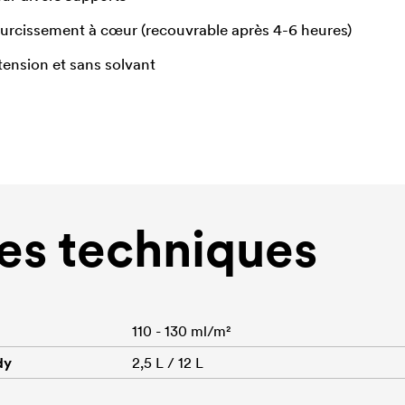
urcissement à cœur (recouvrable après 4-6 heures)
tension et sans solvant
s techniques
110 - 130 ml/m²
dy
2,5 L / 12 L