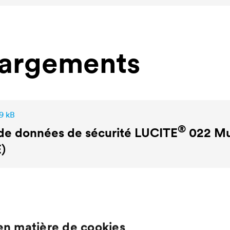
hargements
9 kB
®
de données de sécurité
LUCITE
022 Mu
)
en matière de cookies