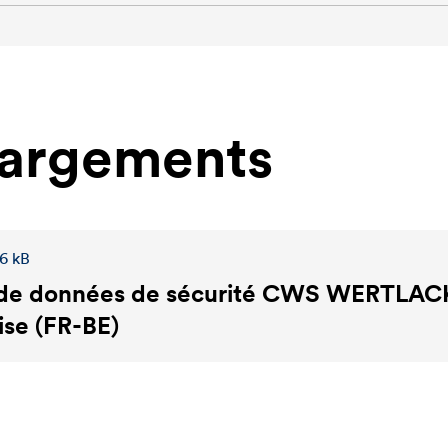
hargements
,6 kB
de données de sécurité
CWS WERTLAC
ise (FR-BE)