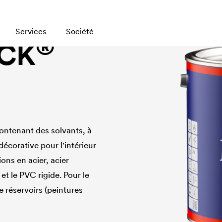
Services
Société
®
CK
ntenant des solvants, à
écorative pour l'intérieur
ions en acier, acier
t le PVC rigide. Pour le
e réservoirs (peintures