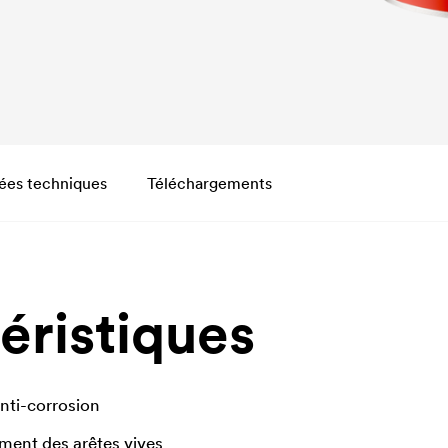
ées techniques
Téléchargements
éristiques
nti-corrosion
ment des arêtes vives