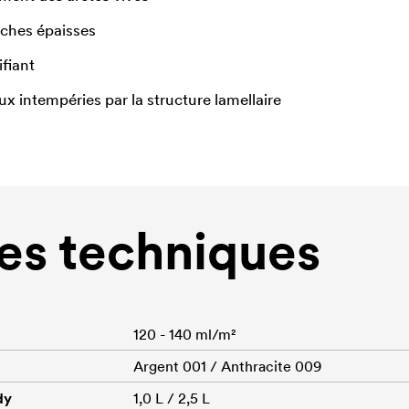
uches épaisses
fiant
x intempéries par la structure lamellaire
s techniques
120 - 140 ml/m²
Argent 001 / Anthracite 009
dy
1,0 L / 2,5 L