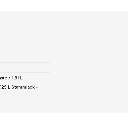
te / 1,81 L
7,25 L Stammlack +