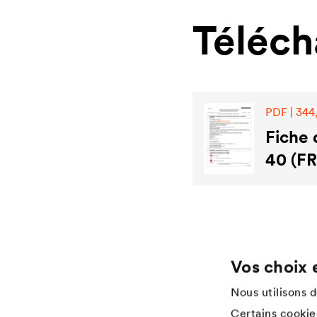
Téléc
PDF | 344
Fiche
40 (FR
Vos choix 
Application
Services
Nous utilisons 
Wood varnish
Téléchargements
Certains cookies