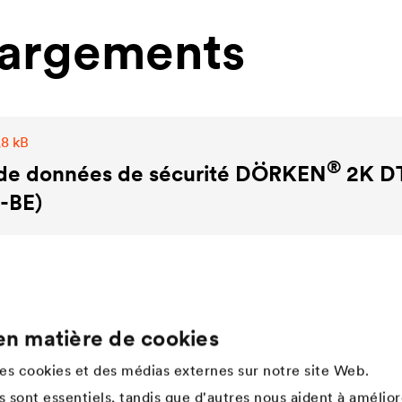
hargements
,8 kB
®
 de données de sécurité DÖRKEN
2K D
-BE)
en matière de cookies
Company
des cookies et des médias externes sur notre site Web.
Structure de l'entreprise
 sont essentiels, tandis que d'autres nous aident à amélior