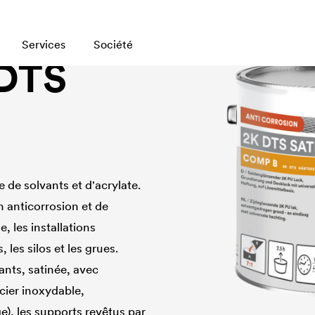
Services
Société
DTS
 de solvants et d'acrylate.
n anticorrosion et de
, les installations
 les silos et les grues.
nts, satinée, avec
acier inoxydable,
ge), les supports revêtus par