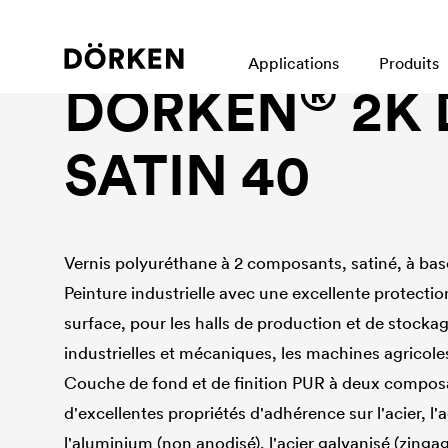
Peintures anticorrosion
Applications
Produits
®
DÖRKEN
2K 
SATIN 40
Vernis polyuréthane à 2 composants, satiné, à base
Peinture industrielle avec une excellente protectio
surface, pour les halls de production et de stockage
industrielles et mécaniques, les machines agricoles,
Couche de fond et de finition PUR à deux composa
d'excellentes propriétés d'adhérence sur l'acier, l'
l'aluminium (non anodisé), l'acier galvanisé (zinga