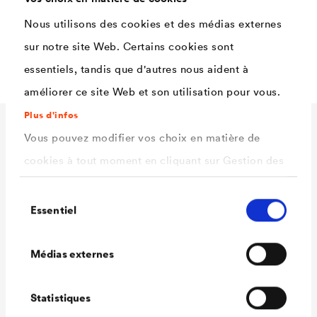
Advantage 2
Nous utilisons des cookies et des médias externes
...
sur notre site Web. Certains cookies sont
essentiels, tandis que d'autres nous aident à
améliorer ce site Web et son utilisation pour vous.
Plus d'infos
Données techniques
Vous pouvez modifier vos choix en matière de
cookies à tout moment en cliquant sur Gestion des
cookies. Vous trouverez de plus amples
Sélection
Matériau
informations dans notre
politique de confidentialité
Essentiel
du
Couleur
.
consentement
ici
Point de fixation
Sélectionnez les cookies que vous souhaitez
Médias externes
Distance de
autoriser.
fixation
Statistiques