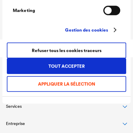
Plage de
Marketing
fonctionnement
Contenu du carton
Gestion des cookies
Refuser tous les cookies traceurs
TOUT ACCEPTER
Applications
APPLIQUER LA SÉLECTION
Produits
Protection des toitures en pente
Protection et conception des façades
Services
Écrans de sous-toiture
Protection et drainage des toits plats
Écrans pare-air et pare-vapeur
Entreprise
Téléchargements