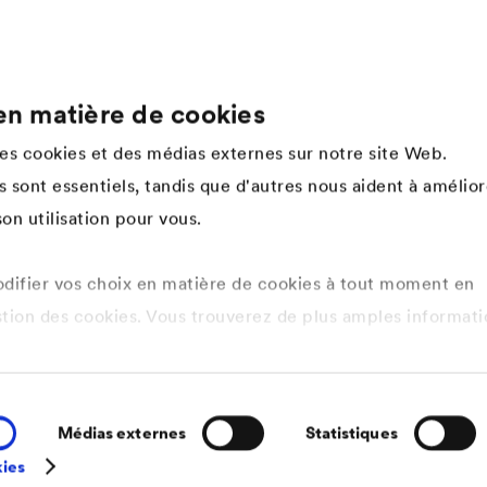
en matière de cookies
Company
des cookies et des médias externes sur notre site Web.
Structure de l'entreprise
 sont essentiels, tandis que d'autres nous aident à amélior
Innovation
on utilisation pour vous.
Culture d'entreprise, valeurs &
esprit d'équipe
History
ifier vos choix en matière de cookies à tout moment en
Développement durable
stion des cookies. Vous trouverez de plus amples informati
DÖRKEN as employer
tique de confidentialité ici
.
s cookies que vous souhaitez autoriser.
Médias externes
Statistiques
kies