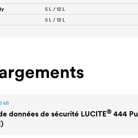
dy
5 L / 12 L
5 L / 12 L
hargements
5 kB
®
de données de sécurité
LUCITE
444 Pu
)