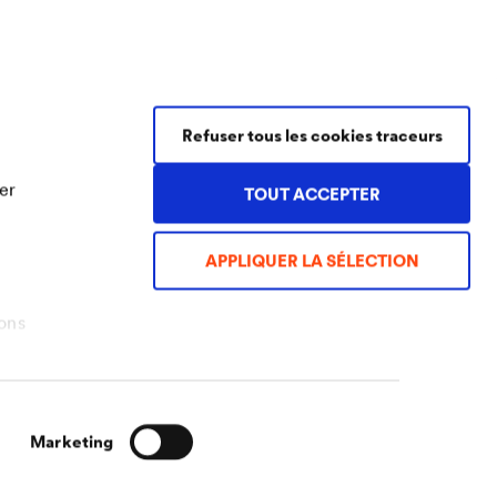
Contact Coatings
Refuser tous les cookies traceurs
Tel.
+49 2330 63 243
er
TOUT ACCEPTER
coatings@doerken.de
Wetterstraße 58
58313 Herdecke
APPLIQUER LA SÉLECTION
Germany
ons
Marketing
CGV
Mentions légales
Confidentialité