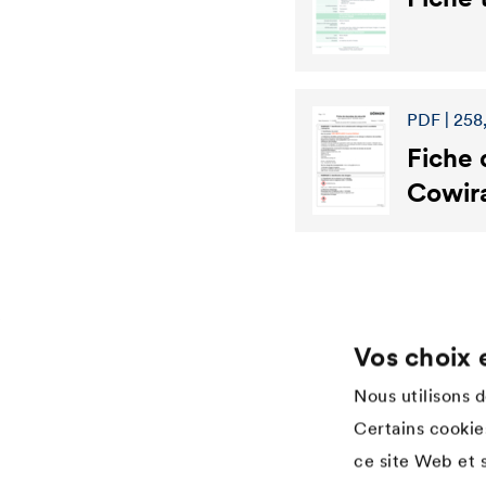
PDF | 258
Fiche 
Cowir
Vos choix 
Application
Services
Nous utilisons 
Wood varnish
Téléchargements
Certains cookies
Agriculture
References
ce site Web et s
Automotive
Academy