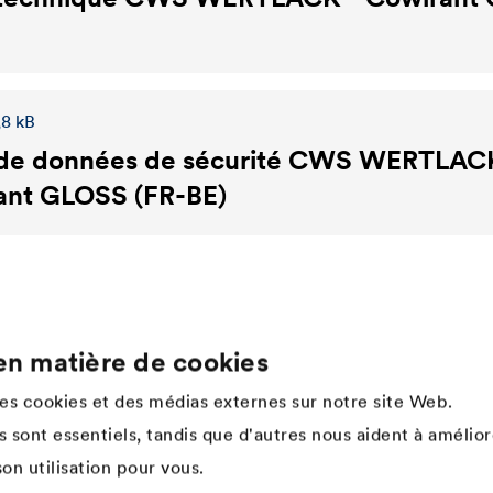
,8 kB
de données de sécurité
CWS WERTLAC
ant GLOSS (FR-BE)
en matière de cookies
Company
des cookies et des médias externes sur notre site Web.
Structure de l'entreprise
 sont essentiels, tandis que d'autres nous aident à amélior
Innovation
on utilisation pour vous.
Culture d'entreprise, valeurs &
esprit d'équipe