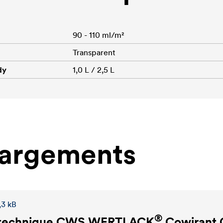
90 - 110 ml/m²
Transparent
dy
1,0 L / 2,5 L
hargements
,3 kB
®
 technique
CWS WERTLACK
Cowirant 