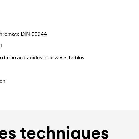
chromate DIN 55944
t
 durée aux acides et lessives faibles
ion
s techniques