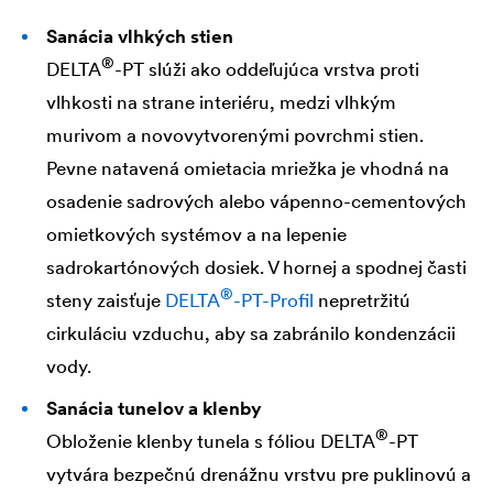
Sanácia vlhkých stien
®
DELTA
-PT slúži ako oddeľujúca vrstva proti
vlhkosti na strane interiéru, medzi vlhkým
murivom a novovytvorenými povrchmi stien.
Pevne natavená omietacia mriežka je vhodná na
osadenie sadrových alebo vápenno-cementových
omietkových systémov a na lepenie
sadrokartónových dosiek. V hornej a spodnej časti
®
steny zaisťuje
DELTA
-PT-Profil
nepretržitú
cirkuláciu vzduchu, aby sa zabránilo kondenzácii
vody.
Sanácia tunelov a klenby
®
Obloženie klenby tunela s fóliou
DELTA
-PT
vytvára bezpečnú drenážnu vrstvu pre puklinovú a