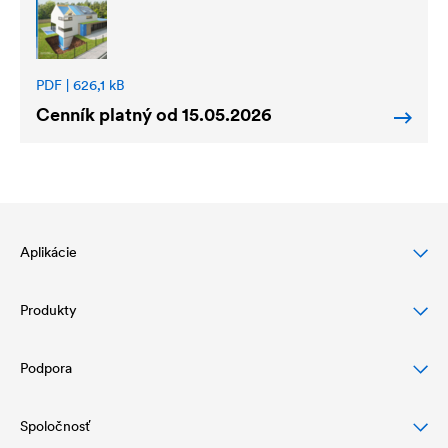
PDF | 626,1 kB
Cenník platný od 15.05.2026
Aplikácie
Produkty
Ochrana šikmej strechy
Ochrana a dizajn fasády
Podpora
Podstrešné fólie
Drenáž a ochrana plochej strechy
Vzduchotesné vrstvy a parozábrany
Spoločnosť
Na stiahnutie