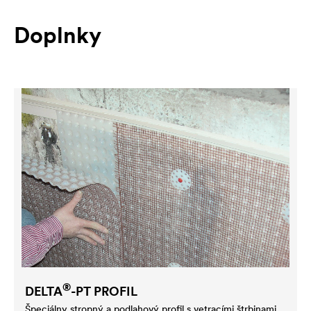
Doplnky
®
DELTA
-PT PROFIL
Špeciálny stropný a podlahový profil s vetracími štrbinami