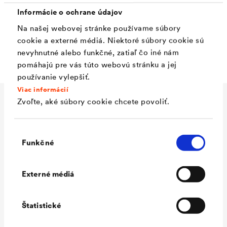
Informácie o ochrane údajov
omietku (nie v prípade stáleho vystavenia striekajúcej
Na našej webovej stránke používame súbory
vode a relatívnej vlhkosti
>
90%), prípadne vápenno-
cookie a externé médiá. Niektoré súbory cookie sú
cementovú omietku alebo lepiacu maltu.
nevyhnutné alebo funkčné, zatiaľ čo iné nám
pomáhajú pre vás túto webovú stránku a jej
používanie vylepšiť.
Viac informácií
Zvoľte, aké súbory cookie chcete povoliť.
Technické údaje
Výber
Funkčné
súhlasu
Materiál
Špeciálny PE vysokej hustoty a
HDPE mriežková tkanina
Externé médiá
Použitie
Zvislé použitie v pivničných a
tunelových stenách so
Štatistické
sadrovou a vápenno-