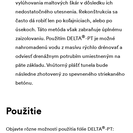
vylúhovania maltových škár v dôsledku ich
nedostatočného utesnenia. Rekonštrukcia sa
často dá robiť len po koľajniciach, alebo po
úsekoch. Táto metóda však zabraňuje úplnému
®
zaizolovaniu. Použitím
DELTA
-PT je možné
nahromadenú vodu z masívu rýchlo drénovať a
odviesť drenážnym potrubím umiestneným na
päte základu. Vnútorný plášť tunela bude
následne zhotovený zo spevneného striekaného
betónu.
Použitie
®
Objavte rôzne možnosti použitia fólie
DELTA
-PT: