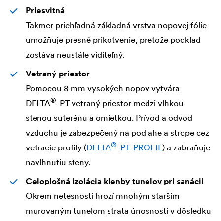
Priesvitná
Takmer priehľadná základná vrstva nopovej fólie
umožňuje presné prikotvenie, pretože podklad
zostáva neustále viditeľný.
Vetraný priestor
Pomocou 8 mm vysokých nopov vytvára
®
DELTA
-PT vetraný priestor medzi vlhkou
stenou suterénu a omietkou. Prívod a odvod
vzduchu je zabezpečený na podlahe a strope cez
®
vetracie profily (
DELTA
-PT-PROFIL
) a zabraňuje
navlhnutiu steny.
Celoplošná izolácia klenby tunelov pri sanácii
Okrem netesností hrozí mnohým starším
murovaným tunelom strata únosnosti v dôsledku