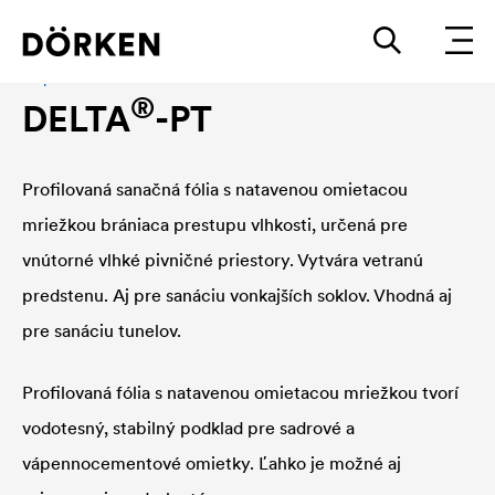
Nopová fólia
®
DELTA
-PT
Profilovaná sanačná fólia s natavenou omietacou
mriežkou brániaca prestupu vlhkosti, určená pre
vnútorné vlhké pivničné priestory. Vytvára vetranú
predstenu. Aj pre sanáciu vonkajších soklov. Vhodná aj
pre sanáciu tunelov.
Profilovaná fólia s natavenou omietacou mriežkou tvorí
vodotesný, stabilný podklad pre sadrové a
vápennocementové omietky. Ľahko je možné aj