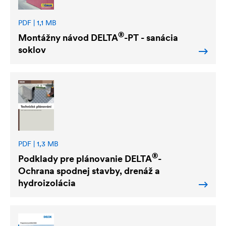
PDF | 1,1 MB
®
Montážny návod
DELTA
-PT - sanácia
soklov
PDF | 1,3 MB
®
Podklady pre plánovanie
DELTA
-
Ochrana spodnej stavby, drenáž a
hydroizolácia