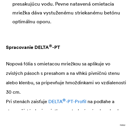
presakujúcu vodu. Pevne natavená omietacia
mriežka dáva vystuženému striekanému betónu
optimálnu oporu.
®
Spracovanie
DELTA
-PT
Nopová fólia s omietacou mriežkou sa aplikuje vo
zvislých pásoch s presahom a na vlhkú pivničnú stenu
alebo klenbu, sa pripevňuje hmoždinkami vo vzdialenosti
30 cm.
®
Pri stenách zaisťuje
DELTA
-PT-Profil
na podlahe a
strope čistý okraj omietky a potrebný prívod a odvod
®
vzduchu. Po aplikácii
DELTA
-PT je možné na
pripevnenie sadrokartónových dosiek použiť sadrovú