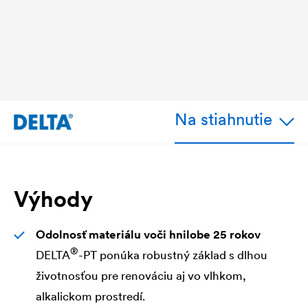
Re
Na stiahnutie
Výhody
Odolnosť materiálu voči hnilobe 25 rokov
®
DELTA
-PT ponúka robustný základ s dlhou
životnosťou pre renováciu aj vo vlhkom,
alkalickom prostredí.