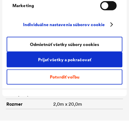
cementovou omietkou alebo
Marketing
sadrokartónovými doskami
Farba
priehľadná
Individuálne nastavenia súborov cookie
Výška nopov
ca. 8 mm
Pevnosť v tlaku
ca. 70 kN/m²
Odmietnúť všetky súbory cookies
Pevnosť v ťahu
ca. 400 N/3 cm
Prijať všetky a pokračovať
Objem pre zadné
ca. 5,5 l/m²
vetranie
Potvrdiť voľbu
Plošná hmotnosť
ca. 545 g/m²
Prekrytie pásov
ca. 20 cm
Rozmer
2,0m x 20,0m