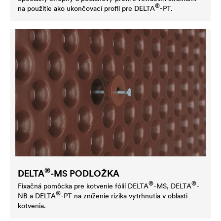
®
na použitie ako ukončovací profil pre
DELTA
-PT.
®
DELTA
-MS PODLOŽKA
®
®
Fixačná pomôcka pre kotvenie fólií
DELTA
-MS,
DELTA
-
®
NB a
DELTA
-PT na zníženie rizika vytrhnutia v oblasti
kotvenia.