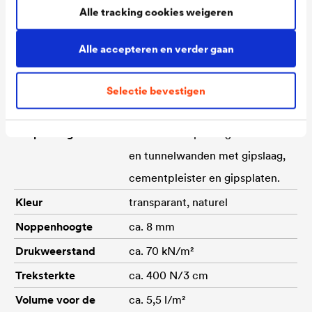
Technische gegevens
Alle tracking cookies weigeren
Alle accepteren en verder gaan
Materiaal
Polyethyleen met hoge
dichtheid en rasterstructuur uit
Selectie bevestigen
HDPE.
Toepassing
Verticale toepassing in kelder-
en tunnelwanden met gipslaag,
cementpleister en gipsplaten.
Kleur
transparant, naturel
Noppenhoogte
ca. 8 mm
Drukweerstand
ca. 70 kN/m²
Treksterkte
ca. 400 N/3 cm
Volume voor de
ca. 5,5 l/m²