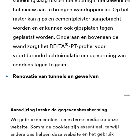
scheidingslaag tussen het vochtige metselwerk en
het nieuw aan te brengen wandoppervlak. Op het
raster kan gips en cementpleister aangebracht
worden en er kunnen ook gipsplaten tegen
geplaatst worden. Onderaan en bovenaan de
®
wand zorgt het
DELTA
-PT-profiel voor
voortdurende luchtcirculatie om de vorming van
condens tegen te gaan.
Renovatie van tunnels en gewelven
®
Door de tunnelgewelven te bekleden met
DELTA
-PT wordt een betrouwbare drainagelaag
gecreëerd voor percolatie- en oppervlaktewater.
Aanwijzing inzake de gegevensbescherming
Het raster hecht zich goed vast aan het
Wij gebruiken cookies en externe media op onze
spuitbeton.
website. Sommige cookies zijn essentieel, terwijl
®
Verwerking van
DELTA
-PT
andere ons helpen deze website en het gebruik