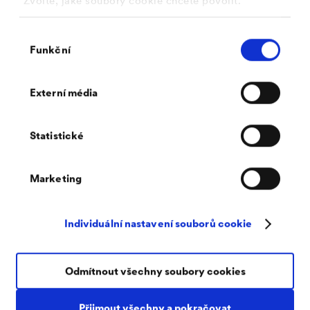
Zvolte, jaké soubory cookie chcete povolit.
Výběr
Funkční
souhlasu
Externí média
Statistické
®
DELTA
-XX PLUS - nová generace podstřešních fólií
Marketing
Rádi Vám pomůžeme
Individuální nastavení souborů cookie
®
Máte další otázky k rodině výrobků
DELTA
-XX PLUS
?
Sem s nimi, těšíme se na Vás!
Odmítnout všechny soubory cookies
Jméno
Přijmout všechny a pokračovat