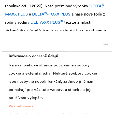
®
(novinka od 1.1.2023). Naše prémiové výrobky
DELTA
-
®
MAXX PLUS
a
DELTA
-FOXX PLUS
a naše nové fólie z
®
rodiny rodiny
DELTA
-XX PLUS
těží ze znalostí
získaných na úspěšné misi a na které vám poskytujeme
30letou záruku funkčnosti – náš příslib pro vaši
bezpečnost!
Informace o ochraně údajů
Záruka je poskytována v souladu s našimi záručními
Na naší webové stránce používáme soubory
podmínkami, které najdete
zde.
cookie a externí média. Některé soubory cookie
jsou nezbytné neboli funkční, zatímco jiné nám
pomáhají pro vás tuto webovou stránku a její
Pustit film:
používání vylepšit.
Více informací