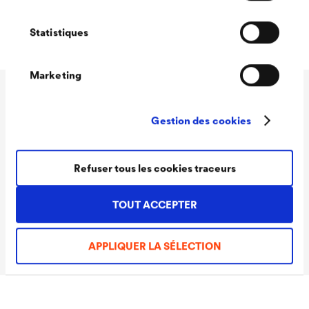
autoriser.
Mat minéral
Statistiques
Marketing
Données techniques
Gestion des cookies
Rendement
100 - 120 ml/m²
Refuser tous les cookies traceurs
Teintes
Blanc
TOUT ACCEPTER
Conditionnements
1,0 L / 2,5 L
Ready
APPLIQUER LA SÉLECTION