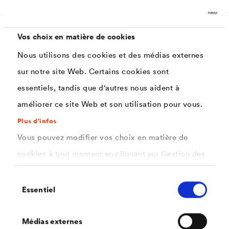
Vos choix en matière de cookies
Caractéristiques
Nous utilisons des cookies et des médias externes
sur notre site Web. Certains cookies sont
Très haut pouvoir garnissant
essentiels, tandis que d'autres nous aident à
améliorer ce site Web et son utilisation pour vous.
Temps de recouvrement réduit.
Plus d'infos
Ponçage facile
Vous pouvez modifier vos choix en matière de
Haut pouvoir couvrant
cookies à tout moment en cliquant sur Gestion des
Application facile
cookies. Vous trouverez de plus amples
Sélection
Respectueux de l'environnement,et faible odeur
informations dans notre
politique de confidentialité
Essentiel
du
Perméable à la vapeur d'eau,
.
consentement
ici
Sélectionnez les cookies que vous souhaitez
Médias externes
Sans plomb sans chromates selon DIN 55944