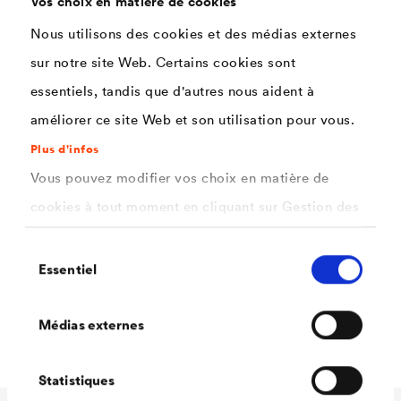
Vos choix en matière de cookies
Nous utilisons des cookies et des médias externes
Caractéristiques
sur notre site Web. Certains cookies sont
essentiels, tandis que d'autres nous aident à
Degré de blancheur élevé
améliorer ce site Web et son utilisation pour vous.
Stabilité au jaunissement jusqu'à 120 °C
Plus d'infos
Vous pouvez modifier vos choix en matière de
Finition tendue, haut pouvoir couvrant
cookies à tout moment en cliquant sur Gestion des
Séchage rapide
cookies. Vous trouverez de plus amples
Grande stabilité, bonne couverture des bords
Sélection
informations dans notre
politique de confidentialité
Essentiel
du
Peinture conforme à la directive COV
.
consentement
ici
Application aisée
Sélectionnez les cookies que vous souhaitez
Médias externes
autoriser.
Statistiques