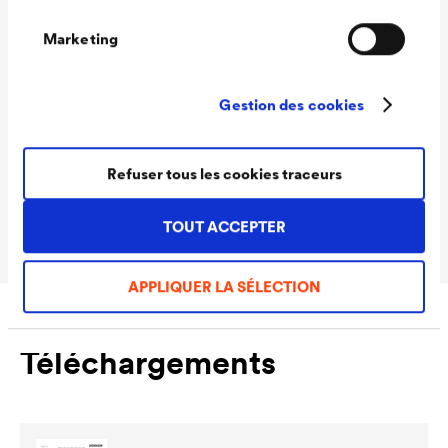
Données techniques
Marketing
Gestion des cookies
Rendement
90 - 110 ml/m²
Teintes
Blanc
Refuser tous les cookies traceurs
Conditionnements
1,0 L / 2,5 L
Ready
TOUT ACCEPTER
APPLIQUER LA SÉLECTION
Téléchargements