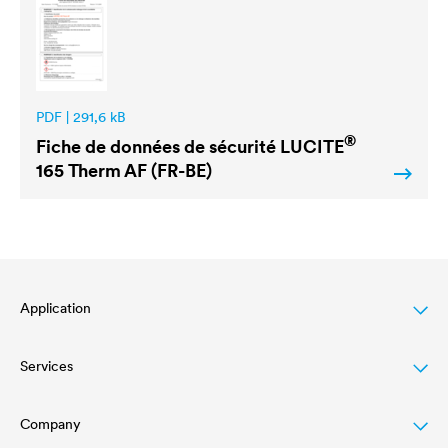
PDF | 291,6 kB
®
Fiche de données de sécurité
LUCITE
165 Therm AF (FR-BE)
Application
Services
Wood varnish
Agriculture
Company
Téléchargements