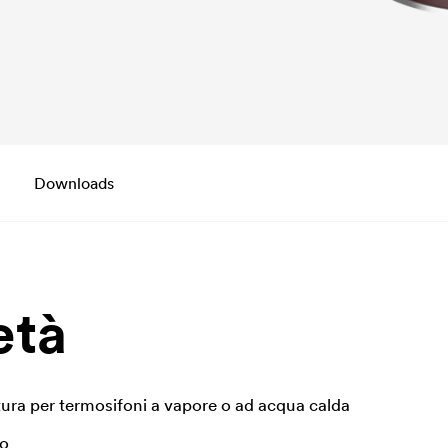
Downloads
età
itura per termosifoni a vapore o ad acqua calda
co