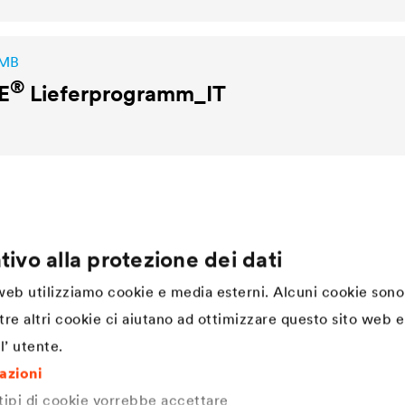
 MB
®
E
Lieferprogramm_IT
tivo alla protezione dei dati
Company
 web utilizziamo cookie e media esterni. Alcuni cookie sono
Struttura
tre altri cookie ci aiutano ad ottimizzare questo sito web e 
Innovazione
l’ utente.
DÖRKEN. Cultura aziendale,
valori e spirito di squadra
mazioni
Storia dal 1892 ad oggi |
DÖRKEN
 tipi di cookie vorrebbe accettare