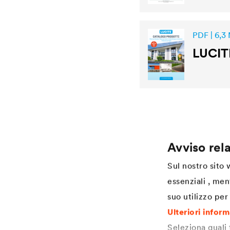
PDF | 6,3
LUCIT
Avviso rela
Application
Services
Sul nostro sito
Finitura per legno
Download
essenziali , men
Agriculture
Referenze
suo utilizzo per 
Automotive
Academy
Rail industry
Coaters Industrial Coatings
Ulteriori infor
Construction
Specification Industrial Coatings
Seleziona quali