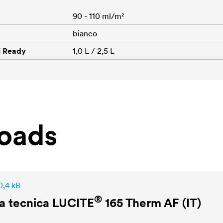
90 - 110 ml/m²
bianco
i Ready
1,0 L / 2,5 L
oads
0,4 kB
®
a tecnica
LUCITE
165 Therm AF (IT)