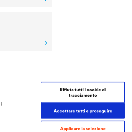
Contact Coatings
Rifiuta tutti i cookie di
tracciamento
Tel.
+49 2330 63 243
il
coatings@doerken.de
Accettare tutti e proseguire
Wetterstraße 58
58313 Herdecke
Germany
Applicare la selezione