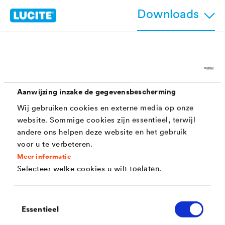
Downloads
Kenmerken
Aanwijzing inzake de gegevensbescherming
Impregnering tegen houtrot, blauwschimmel en
Wij gebruiken cookies en externe media op onze
schimmel
website. Sommige cookies zijn essentieel, terwijl
andere ons helpen deze website en het gebruik
Hoog absorptievermogen in het hout
voor u te verbeteren.
Niet-filmvormend en egaliserend
Meer informatie
Selecteer welke cookies u wilt toelaten.
Bescherming op lange termijn
Overschilderbaar met lakken en lasuren op
Toestemmingsselectie
solvent- en waterbasis
Essentieel