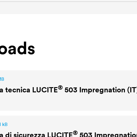
oads
MB
®
a tecnica
LUCITE
503 Impregnation (IT
1 kB
®
 di sicurezza
LUCITE
503 Impregnatio