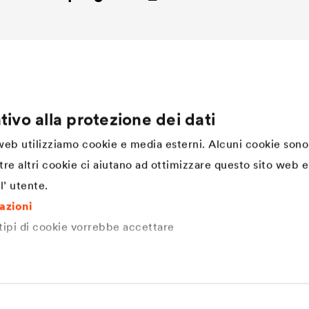
tivo alla protezione dei dati
Company
 web utilizziamo cookie e media esterni. Alcuni cookie sono
Struttura
tre altri cookie ci aiutano ad ottimizzare questo sito web e 
Innovazione
l’ utente.
DÖRKEN. Cultura aziendale,
valori e spirito di squadra
mazioni
Storia dal 1892 ad oggi |
DÖRKEN
 tipi di cookie vorrebbe accettare
Sostenibilità
DÖRKEN come datore di lavoro