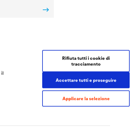
Contact Coatings
Rifiuta tutti i cookie di
tracciamento
Tel.
+49 2330 63 243
il
coatings@doerken.de
Accettare tutti e proseguire
Wetterstraße 58
58313 Herdecke
Germany
Applicare la selezione