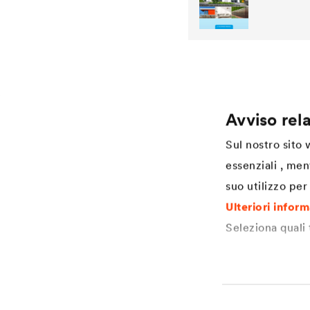
Avviso rela
Application
Services
Sul nostro sito
Finitura per legno
Download
essenziali , men
Agriculture
Referenze
suo utilizzo per 
Automotive
Academy
Rail industry
Coaters Industrial Coatings
Ulteriori infor
Construction
Specification Industrial Coatings
Seleziona quali
Construction machines
Renewable energies
Truck & Trailer