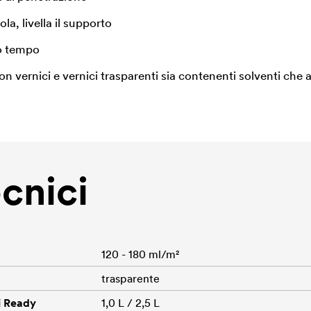
la, livella il supporto
o tempo
on vernici e vernici trasparenti sia contenenti solventi che
ecnici
120 - 180 ml/m²
trasparente
i Ready
1,0 L / 2,5 L