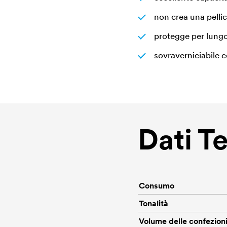
non crea una pellico
protegge per lung
sovraverniciabile c
Dati T
Consumo
Tonalità
Volume delle confezion