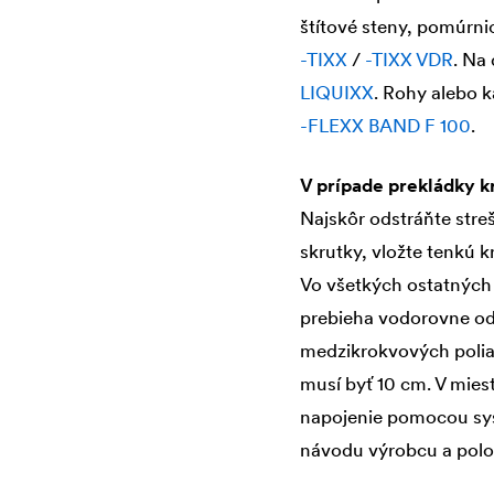
štítové steny, pomúrni
-TIXX
/
-TIXX VDR
. Na
LIQUIXX
. Rohy alebo 
-FLEXX BAND F 100
.
V prípade prekládky kr
Najskôr odstráňte streš
skrutky, vložte tenkú k
Vo všetkých ostatných
prebieha vodorovne od
medzikrokvových poliach
musí byť 10 cm. V mies
napojenie pomocou sy
návodu výrobcu a polo