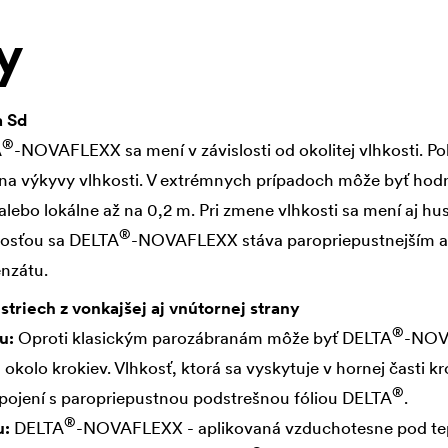
y
a Sd
®
A
-NOVAFLEXX sa mení v závislosti od okolitej vlhkosti. P
 na výkyvy vlhkosti. V extrémnych prípadoch môže byť hod
lebo lokálne až na 0,2 m. Pri zmene vlhkosti sa mení aj hus
®
kosťou sa
DELTA
-NOVAFLEXX stáva paropriepustnejším a
nzátu.
striech z vonkajšej aj vnútornej strany
®
ru:
Oproti klasickým parozábranám môže byť
DELTA
-NOV
okolo krokiev. Vlhkosť, ktorá sa vyskytuje v hornej časti k
®
pojení s paropriepustnou podstrešnou fóliou
DELTA
.
®
u:
DELTA
-NOVAFLEXX - aplikovaná vzduchotesne pod tep