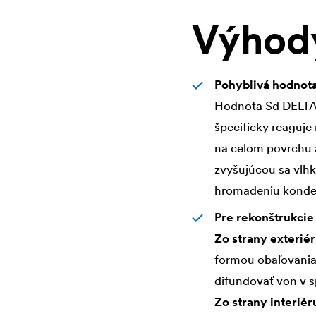
Výhod
Pohyblivá hodnot
Hodnota Sd
DELT
špecificky reaguje
na celom povrchu a
zvyšujúcou sa vlh
hromadeniu konde
Pre rekonštrukcie 
Zo strany exterié
formou obaľovania 
difundovať von v s
Zo strany interiér