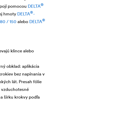
®
pojí pomocou
DELTA
®
vej hmoty
DELTA
-
®
80 / 150
alebo
DELTA
evajú klince alebo
ý obklad: aplikácia
rokiev bez napínania v
kých lát. Presah fólie
te vzduchotesné
na šírku krokvy podľa