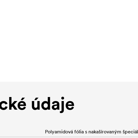
cké údaje
Polyamidová fólia s nakašírovaným špeciá