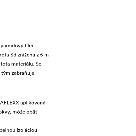
olyamidový film
nota Sd znížená z 5 m
tota materiálu. So
 tým zabraňuje
AFLEXX aplikovaná
rokvy, môže opäť
elnou izoláciou