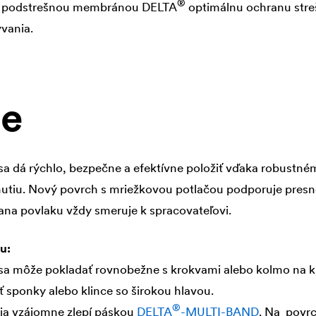
®
 s podstrešnou membránou
DELTA
optimálnu ochranu stre
vania.
ie
dá rýchlo, bezpečne a efektívne položiť vďaka robustném
nutiu. Nový povrch s mriežkovou potlačou podporuje presn
rana povlaku vždy smeruje k spracovateľovi.
u:
 môže pokladať rovnobežne s krokvami alebo kolmo na k
sponky alebo klince so širokou hlavou.
®
lia vzájomne zlepí páskou
DELTA
-MULTI-BAND
. Na povrc