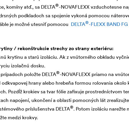
®
ce, komíny atď., sa
DELTA
-NOVAFLEXX vzduchotesne na
 drsných podkladoch sa spojenie vykoná pomocou nátero
®
káble je možné utesniť pomocou
DELTA
-FLEXX BAND FG 
ytiny / rekonštrukcie strechy zo strany exteriéru:
nú krytinu a starú izoláciu. Ak z vnútorného obkladu vyčni
ryciu izolačnú dosku.
®
 prípadoch položte
DELTA
-NOVAFLEXX priamo na vnútorn
 odkvapovej hrany alebo hrebeňa formou rolovania okolo k
. Pozdĺž krokiev sa tvar fólie zafixuje prostredníctvom ten
tach napojení, ukončení a oblasti pomocných lát zrealizuj
®
stémového príslušenstva
DELTA
. Potom izoláciu narežte 
žte medzi krokvy.