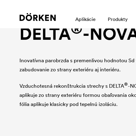
Parozábrany a vzduchotesné vrstvy
Aplikácie
Produkty
®
DELTA
-NOV
Inovatívna parobrzda s premenlivou hodnotou Sd v 
zabudovanie zo strany exteriéru aj interiéru.
®
Vzduchotesná rekonštrukcia strechy s
DELTA
-NO
aplikuje zo strany exteriéru formou obaľovania okol
fólia aplikuje klasicky pod tepelnú izoláciu.