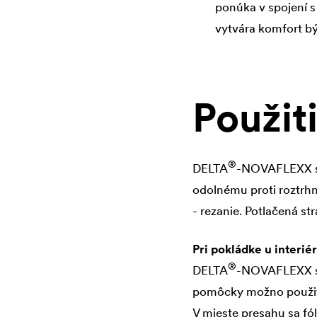
ponúka v spojení
vytvára komfort bý
Použit
®
DELTA
-NOVAFLEXX sa 
odolnému proti roztrh
- rezanie. Potlačená st
Pri pokládke u interiér
®
DELTA
-NOVAFLEXX sa
pomôcky možno použiť 
V mieste presahu sa fó