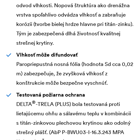
odvod vlhkosti. Nopová štruktúra ako drenážna
vrstva spoľahlivo odvádza vlhkosť a zabraňuje
korózii (tvorbe bielej hrdze hlavne pri titán-zinku).
Tým je zabezpečená dlhá životnosť kvalitnej
strešnej krytiny.
Vlhkosť môže difundovať
Paropriepustná nosná fólia (hodnota Sd cca 0,02
m) zabezpečuje, že zvyšková vlhkosť z
konštrukcie môže bezpečne vyschnúť.
Testovaná požiarna ochrana
®
DELTA
-TRELA (PLUS) bola testovaná proti
lietajúcemu ohňu a sálavému teplu v kombinácii
s titán-zinkovou plechovou krytinou ako odolný
strešný plášť. (AbP P-BWU03-I-16.3.243 MPA