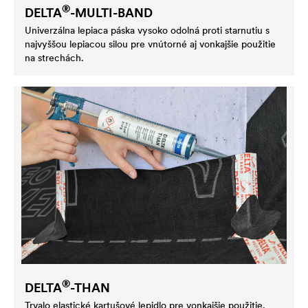
®
DELTA
-MULTI-BAND
Univerzálna lepiaca páska vysoko odolná proti starnutiu s
najvyššou lepiacou silou pre vnútorné aj vonkajšie použitie
na strechách.
®
DELTA
-THAN
Trvalo elastické kartušové lepidlo pre vonkajšie použitie.