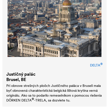
®
DELTA
Justičný palác
Brusel, BE
Pri obnove strešných ploôch Justičného paláca v Bruseli mala
byť obnovená charakteristická belgická lištová krytina verná
originálu. Ako sa to podarilo remeselníkom s pomocou riešenia
®
DÖRKEN
DELTA
-TRELA, sa dozviete tu.