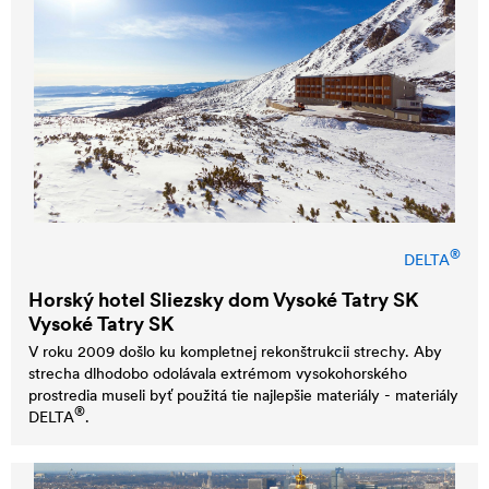
®
DELTA
Horský hotel Sliezsky dom Vysoké Tatry SK
Vysoké Tatry SK
V roku 2009 došlo ku kompletnej rekonštrukcii strechy. Aby
strecha dlhodobo odolávala extrémom vysokohorského
prostredia museli byť použitá tie najlepšie materiály - materiály
®
DELTA
.