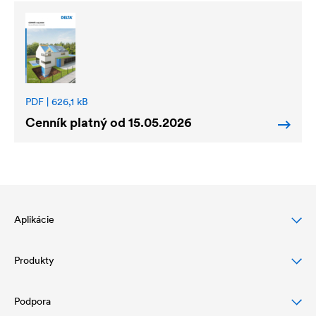
PDF | 626,1 kB
Cenník platný od 15.05.2026
Aplikácie
Produkty
Ochrana šikmej strechy
Ochrana a dizajn fasády
Podpora
Podstrešné fólie