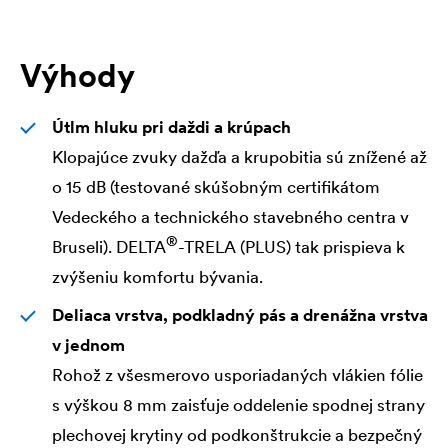
Výhody
Útlm hluku pri daždi a krúpach
Klopajúce zvuky dažďa a krupobitia sú znížené až
o 15 dB (testované skúšobným certifikátom
Vedeckého a technického stavebného centra v
®
Bruseli).
DELTA
-TRELA (PLUS) tak prispieva k
zvýšeniu komfortu bývania.
Deliaca vrstva, podkladný pás a drenážna vrstva
v jednom
Rohož z všesmerovo usporiadaných vlákien fólie
s výškou 8 mm zaisťuje oddelenie spodnej strany
plechovej krytiny od podkonštrukcie a bezpečný