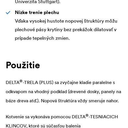
Univerzita Štuttgart).
Nízke trenie plechu
Vďaka vysokej hustote nopovej štruktúry môžu
plechové pásy krytiny bez prekážok dilatovať v
prípade tepelných zmien.
Použitie
®
DELTA
-TRELA (PLUS) sa zvyčajne kladie paralelne s
odkvapom na vhodný podklad (drevené dosky, panely na
báze dreva atď.). Nopová štruktúra vždy smeruje nahor.
®
Kotvenie sa vykonáva pomocou
DELTA
-TESNIACICH
KLINCOV, ktoré sú súčasťou balenia