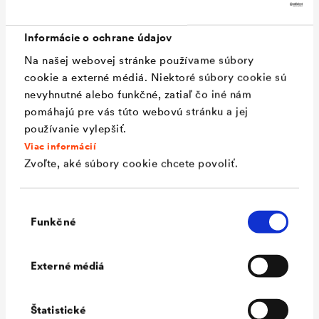
®
DELTA
-TRELA bez
Informácie o ochrane údajov
integrovaného samolepiaceho
Na našej webovej stránke používame súbory
okraja
cookie a externé médiá. Niektoré súbory cookie sú
Reakcia na oheň
Trieda, EN 13501-1
nevyhnutné alebo funkčné, zatiaľ čo iné nám
pomáhajú pre vás túto webovú stránku a jej
Výška nopov
ca. 8 mm
používanie vylepšiť.
Hodnota Sd
ca. 0,02 m
Viac informácií
Zvoľte, aké súbory cookie chcete povoliť.
Krycia šírka
ca. 1,4 m
Vystavenie
12 týždňov
Výber
priamym účinkom
Funkčné
súhlasu
UV žiarenia
Plošná hmotnosť
ca. 380 g/m²
Externé médiá
Hmotnosť rolky
ca. 17 kg
Štatistické
Rozmer
30 m x 1,50 m