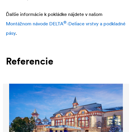
Ďalšie informácie k pokládke nájdete v našom
®
Montážnom návode
DELTA
-Deliace vrstvy a podkladné
pásy
.
Referencie