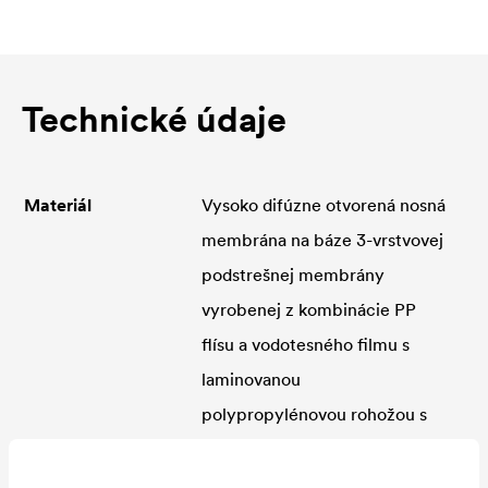
Technické údaje
Materiál
Vysoko difúzne otvorená nosná
membrána na báze 3-vrstvovej
podstrešnej membrány
vyrobenej z kombinácie PP
flísu a vodotesného filmu s
laminovanou
polypropylénovou rohožou s
nepravidelným vláknom s
nopovou štruktúrou. Ako