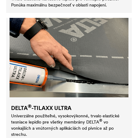
Ponúka maximálnu bezpečnosť v oblasti napojení.
®
DELTA
-TILAXX ULTRA
Univerzálne použiteľné, vysokovýkonné, trvalo elastické
®
tesniace lepidlo pre všetky membrány
DELTA
vo
vonkajších a vnútorných aplikáciách od pivnice až po
strechu.