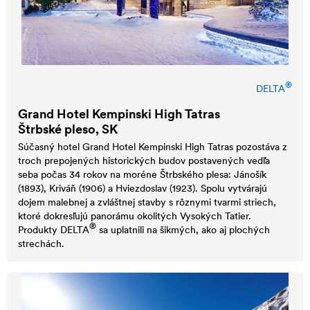
®
DELTA
Grand Hotel Kempinski High Tatras
Štrbské pleso, SK
Súčasný hotel Grand Hotel Kempinski High Tatras pozostáva z
troch prepojených historických budov postavených vedľa
seba počas 34 rokov na moréne Štrbského plesa: Jánošík
(1893), Kriváň (1906) a Hviezdoslav (1923). Spolu vytvárajú
dojem malebnej a zvláštnej stavby s rôznymi tvarmi striech,
ktoré dokresľujú panorámu okolitých Vysokých Tatier.
®
Produkty
DELTA
sa uplatnili na šikmých, ako aj plochých
strechách.