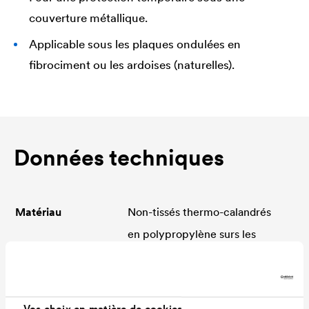
couverture métallique.
Applicable sous les plaques ondulées en
fibrociment ou les ardoises (naturelles).
Données techniques
Matériau
Non-tissés thermo-calandrés
en polypropylène surs les
faces externes associés à un
film respirant cen
polypropylène. Avec deux
Vos choix en matière de cookies