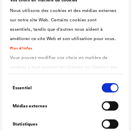
bords auto-adhésifs intégrés.
Nous utilisons des cookies et des médias externes
Réaction au feu
E (EN 13501-1)
sur notre site Web. Certains cookies sont
Classification feu
5.2 (VKF)
essentiels, tandis que d'autres nous aident à
Résistance en
env. 370/270 N/5 cm (EN
améliorer ce site Web et son utilisation pour vous.
traction
12311-1)
Plus d'infos
Étanchéité à l'eau
Classe W1 (EN 1928)
Vous pouvez modifier vos choix en matière de
Valeur Sd
env. 0,08 m (EN ISO 12572)
cookies à tout moment en cliquant sur Gestion des
Résistance aux
-40°C à +80°C
cookies. Vous trouverez de plus amples
Sélection
températures
informations dans notre
politique de confidentialité
Essentiel
du
.
consentement
Charge thermique
jusqu’à +100°C
ici
Sélectionnez les cookies que vous souhaitez
maximale à court
Médias externes
autoriser.
terme du matériau
Statistiques
(< 8h / jour)