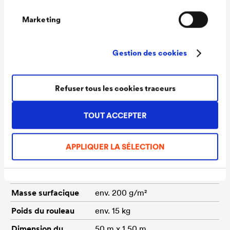
Durée maximale
16 semaines
Marketing
d'exposition aux
UV
Gestion des cookies
Phase de
4 semaines
construction
Refuser tous les cookies traceurs
ouverte
Étanchéité à la
étanche (Test de l’Université
TOUT ACCEPTER
pluie battante
de Berlin)
Exigence de
réussie (fiche produit ZVDH,
APPLIQUER LA SÉLECTION
vieillissement
tableau 1)
accru
Masse surfacique
env. 200 g/m²
Poids du rouleau
env. 15 kg
Dimension du
50 m x 1,50 m