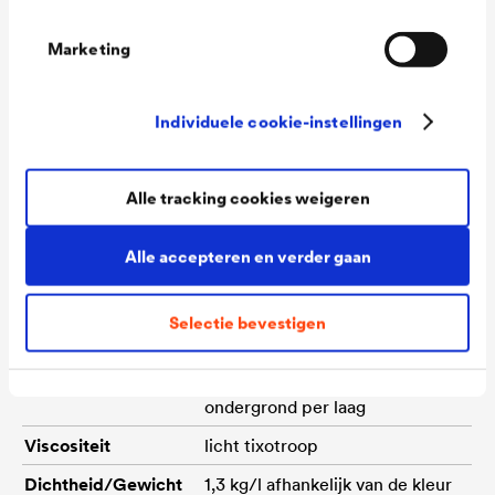
Marketing
Materiaal
100% acrylaatdispersieverf
met Cleanprotector,
Individuele cookie-instellingen
waterverdunbaar.
Kleuren
rood 3990, dakpanrood 3991,
Alle tracking cookies weigeren
klassiek rood 3993, leigrijs
Alle accepteren en verder gaan
7991, donkerbruin 8991,
turfbruin 8993, antraciet 9990
Selectie bevestigen
Spreidend
ca. 5-7 m²/l afhankelijk van het
vermogen
absorptievermogen van de
ondergrond per laag
Viscositeit
licht tixotroop
Dichtheid/Gewicht
1,3 kg/l afhankelijk van de kleur