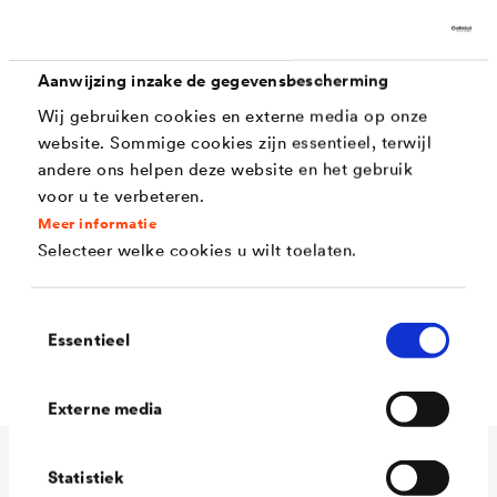
Toepassing
Aanwijzing inzake de gegevensbescherming
Wij gebruiken cookies en externe media op onze
®
DELTA
-ROOFCOAT hecht zich aan betonnen
website. Sommige cookies zijn essentieel, terwijl
andere ons helpen deze website en het gebruik
dakpannen, vezelcement-, dak- en golfplaten, aan
voor u te verbeteren.
onderdakfolies, gevels in vezelcement en kunststoffen
Meer informatie
(hard PVC).
Selecteer welke cookies u wilt toelaten.
Kan worden aangebracht door rollen, schilderen en
Toestemmingsselectie
Essentieel
spuiten.
Externe media
Statistiek
Technische gegevens