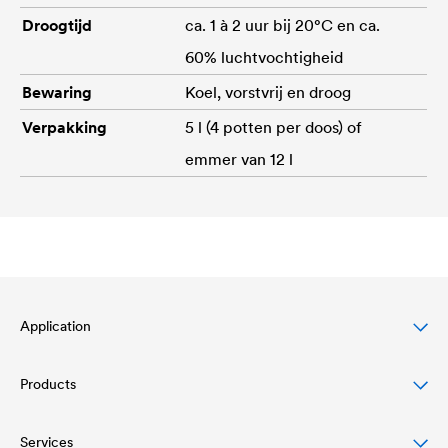
Droogtijd
ca. 1 à 2 uur bij 20°C en ca.
60% luchtvochtigheid
Bewaring
Koel, vorstvrij en droog
Verpakking
5 l (4 potten per doos) of
emmer van 12 l
Application
Products
Bescherming van hellende daken
Gevel bescherming en design
Services
Onderdakfolies