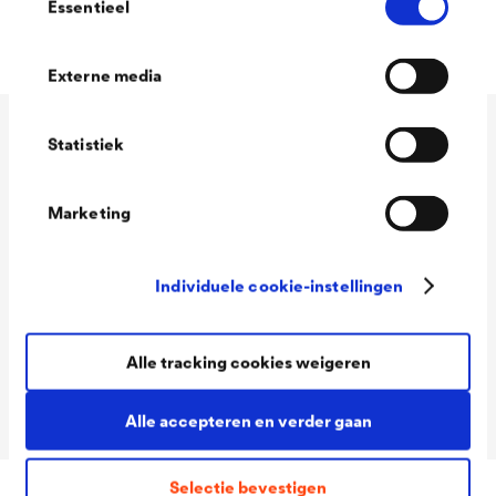
Essentieel
Milieuvriendelijk
Externe media
Statistiek
Technische gegevens
Marketing
Consumption
110 - 130 ml/m²
Colour tones
Wit / RAL 7001 Zilvergrijs
Individuele cookie-instellingen
Packaging Sizes
0,60 kg Basis + 0,12 kg
2K
verharder / 2,50 kg Basis +
Alle tracking cookies weigeren
0,50 kg verharder
Alle accepteren en verder gaan
Selectie bevestigen