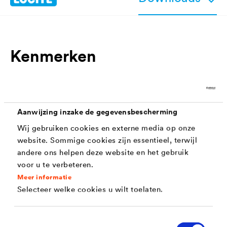
Kenmerken
Uitstekend hechtvermogen op gesloten, niet
absorberende ondergronden
Aanwijzing inzake de gegevensbescherming
Actieve corrosiebescherming
Wij gebruiken cookies en externe media op onze
Universele grondlaag voor solvent - en
website. Sommige cookies zijn essentieel, terwijl
andere ons helpen deze website en het gebruik
watergedragen deklakken
voor u te verbeteren.
Ideale vloei voor daaropvolgende verflagen
Meer informatie
Selecteer welke cookies u wilt toelaten.
Snel droog aan het oppervlak
Gemakkelijke en aangename verwerking
Toestemmingsselectie