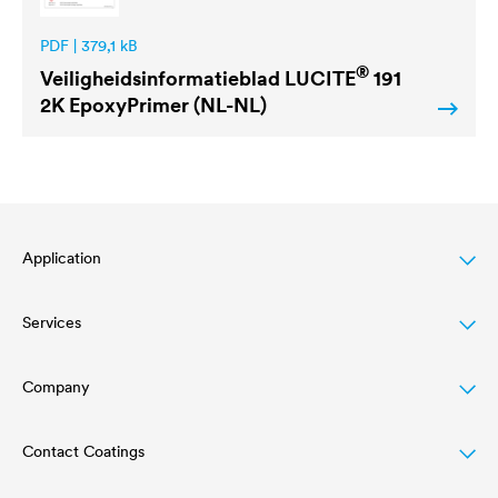
PDF | 379,1 kB
®
Veiligheidsinformatieblad
LUCITE
191
2K EpoxyPrimer (NL-NL)
Application
Services
Wood varnish
Agriculture
Company
Download
Automotive
Referenties
Contact Coatings
Structure