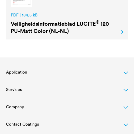
PDF | 184,5 kB
®
Veiligheidsinformatieblad
LUCITE
120
PU-Matt Color (NL-NL)
Application
Services
Wood varnish
Agriculture
Company
Download
Automotive
Referenties
Contact Coatings
Structure