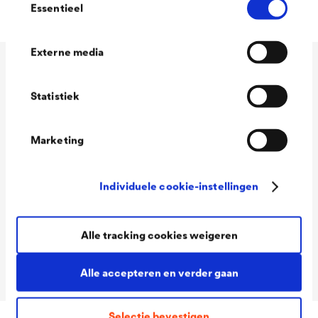
Essentieel
Externe media
Technische gegevens
Statistiek
Consumption
100 - 120 ml/m²
Marketing
Colour tones
Wit
Individuele cookie-instellingen
Packaging Sizes
1,0 L / 2,5 L
Ready
Alle tracking cookies weigeren
Packaging Sizes
1,0 L / 2,5 L
MIX
Alle accepteren en verder gaan
Selectie bevestigen