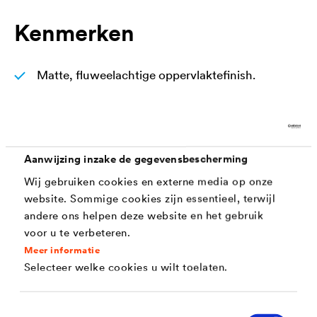
Kenmerken
Matte, fluweelachtige oppervlaktefinish.
Hoge UV-bestendigheid, kleur- en witstabiel
Bestand tegen handzweet
Hard en blokvast oppervlak dankzij een hoog
Aanwijzing inzake de gegevensbescherming
polyurethaangehalte
Wij gebruiken cookies en externe media op onze
website. Sommige cookies zijn essentieel, terwijl
Geschikt voor speelgoed volgens DIN EN 71, deel
andere ons helpen deze website en het gebruik
3
voor u te verbeteren.
Ideaal voor meubels, ramen en deuren
Meer informatie
Selecteer welke cookies u wilt toelaten.
Geurneutraal
Milieuvriendelijk
Toestemmingsselectie