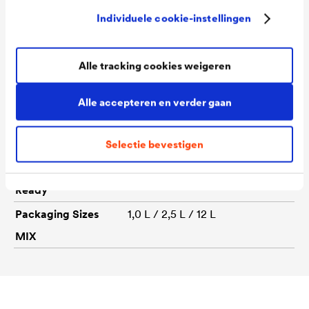
Individuele cookie-instellingen
Consumption
110 - 130 ml/m²
Colour tones
Wit / 1021 T Teerzwart / 1031 T
Alle tracking cookies weigeren
Zweeds rood / 1055 T Zweeds
blauw / 1065 T Mosgroen /
Alle accepteren en verder gaan
1063 T Zweeds groen / 1089 T
Donkerbruin
Selectie bevestigen
Packaging Sizes
1,0 L / 2,5 L / 12 L
Ready
Packaging Sizes
1,0 L / 2,5 L / 12 L
MIX