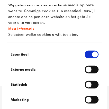
Wij gebruiken cookies en externe media op onze
weerbestendig
website. Sommige cookies zijn essentieel, terwijl
Directe hechting op aluminium en verzinkte
andere ons helpen deze website en het gebruik
ondergronden (b.v. dakgoten)
voor u te verbeteren.
Meer informatie
Blijvend elastisch
Selecteer welke cookies u wilt toelaten.
Hoge kantendekking
Vuilafstotend
Toestemmingsselectie
Essentieel
Zeer goede hechting
Sneldrogend
Externe media
Statistiek
Technische gegevens
Marketing