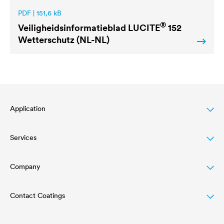
PDF | 151,6 kB
®
Veiligheidsinformatieblad
LUCITE
152
Wetterschutz (NL-NL)
Application
Services
Wood varnish
Agriculture
Company
Download
Automotive
Referenties
Contact Coatings
Structure
Rail industry
Academy
Innovation