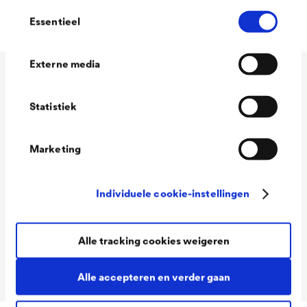
Lood - en chromaatvrij volgens DIN55944
Toestemmingsselectie
Essentieel
Externe media
Technische gegevens
Statistiek
Consumption
100 - 120 ml/m²
Marketing
Colour tones
Wit
Individuele cookie-instellingen
Packaging Sizes
1,0 L / 2,5 L
Ready
Packaging Sizes
1,0 L / 2,5 L
Alle tracking cookies weigeren
MIX
Alle accepteren en verder gaan