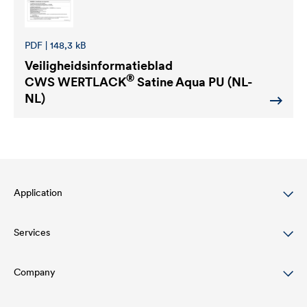
PDF | 148,3 kB
Veiligheidsinformatieblad
®
CWS WERTLACK
Satine Aqua PU (NL-
NL)
Application
Services
Wood varnish
Agriculture
Company
Download