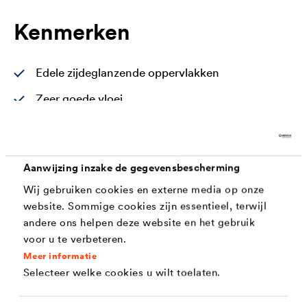
Kenmerken
Edele zijdeglanzende oppervlakken
Zeer goede vloei
Verwerking zoals een lak
Zeer robuust, door het hoge PU aandeel
Aanwijzing inzake de gegevensbescherming
Handzweetresistent
Wij gebruiken cookies en externe media op onze
Kleur -, wit - en glansstabiel
website. Sommige cookies zijn essentieel, terwijl
andere ons helpen deze website en het gebruik
Zeer goed dekvermogen
voor u te verbeteren.
Blokvast
Meer informatie
Selecteer welke cookies u wilt toelaten.
Milieuvriendelijk en bijna geurloos