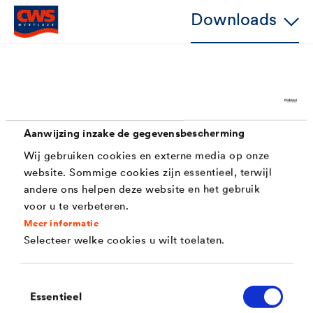
Downloads
Kenmerken
Aanwijzing inzake de gegevensbescherming
- uitstekend vul- en dekvermogen
Wij gebruiken cookies en externe media op onze
- uitstekende vloei
website. Sommige cookies zijn essentieel, terwijl
andere ons helpen deze website en het gebruik
- zeer goed schuurbaar
voor u te verbeteren.
- hoge stabiliteit / geen neiging tot aflopers.
Meer informatie
Selecteer welke cookies u wilt toelaten.
- zeer goede kantendekking
-milde geur
Toestemmingsselectie
Essentieel
-mat oppervlak