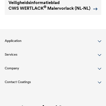
Veiligheidsinformatieblad
®
CWS WERTLACK
Malervorlack (NL-NL)
Application
Services
Wood varnish
Agriculture
Company
Download
Automotive
Referenties
Contact Coatings
Structure
Rail industry
Academy
Innovation
Tel.
+49 2330 63 243