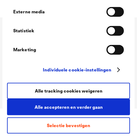
Externe media
Statistiek
Technische gegevens
Marketing
Consumption
100 - 120 ml/m²
Individuele cookie-instellingen
Colour tones
Wit
Packaging Sizes
1,0 L / 2,5 L
Ready
Alle tracking cookies weigeren
Alle accepteren en verder gaan
Selectie bevestigen
Downloads