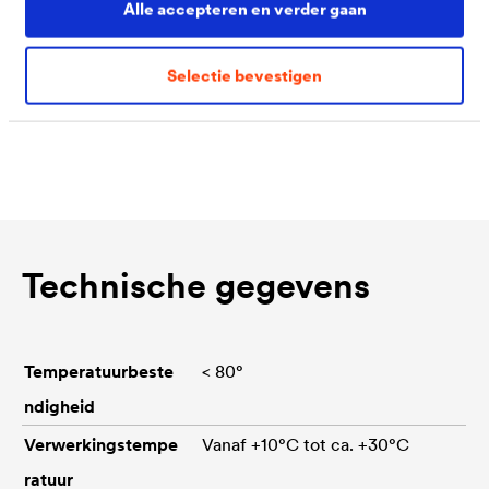
Alle accepteren en verder gaan
zijde of op beide te verkleven oppervlakken. Een
optimale aanhechting ontstaat bij gebruik langs beide
Selectie bevestigen
zijden. Na 24 uur drogen wordt de maximale kleefkracht
bereikt.
Technische gegevens
Temperatuurbeste
< 80°
ndigheid
Verwerkingstempe
Vanaf +10°C tot ca. +30°C
ratuur