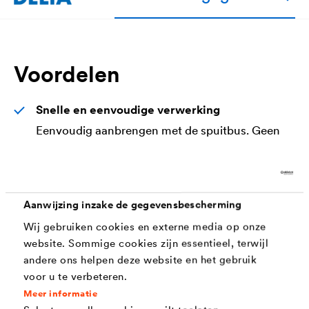
Voordelen
Snelle en eenvoudige verwerking
Eenvoudig aanbrengen met de spuitbus. Geen
extra toebehoren of gereedschap nodig.
Aanwijzing inzake de gegevensbescherming
Toepassing
Wij gebruiken cookies en externe media op onze
website. Sommige cookies zijn essentieel, terwijl
®
DELTA
-EASYFIXX kan aangebracht worden op
andere ons helpen deze website en het gebruik
voor u te verbeteren.
isolatiemateriaal zoals EPS, XPS, PIR en PUR, op zachte
Meer informatie
houtvezel- en OSB-platen, op poreuze ondergronden