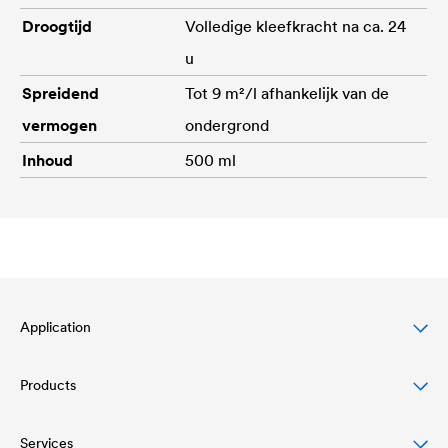
Droogtijd
Volledige kleefkracht na ca. 24
u
Spreidend
Tot 9 m²/l afhankelijk van de
vermogen
ondergrond
Inhoud
500 ml
Application
Products
Bescherming van hellende daken
Gevel bescherming en design
Services
Onderdakfolies